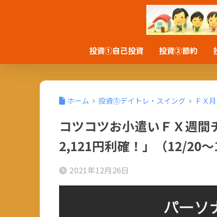
投資①自己投資
投資②節約
ホーム
投資⑤デイトレ・スイング
ＦＸ月
コツコツお小遣いＦＸ週間
2,121円利確！」（12/20～1
2021年12月26日