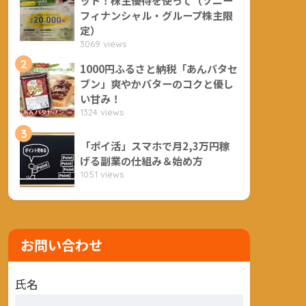
フィナンシャル・グループ株主限
定）
3069 views
2
1000円ふるさと納税「あんバタセ
ブン」爽やかバターのコクと優し
い甘み！
1324 views
3
「ポイ活」スマホで月2,3万円稼
げる副業の仕組み＆始め方
1051 views
お問い合わせ
氏名