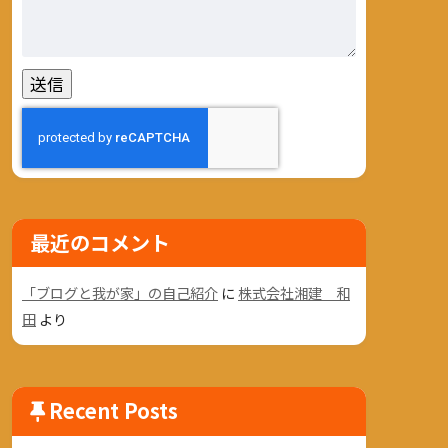
最近のコメント
「ブログと我が家」の自己紹介
に
株式会社湘建 和
田
より
Recent Posts