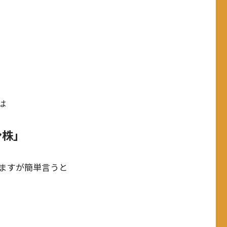
は
ン株」
ますが簡単言うと