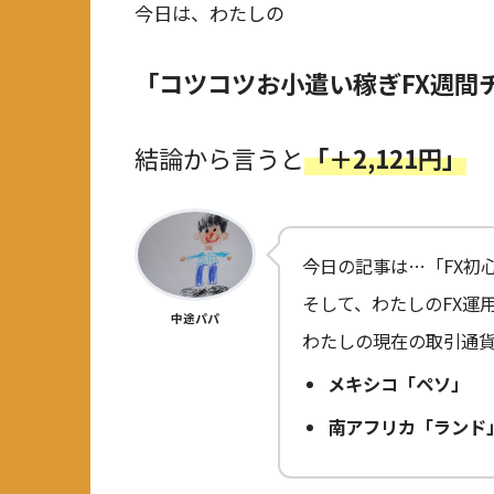
今日は、わたしの
「コツコツお小遣い稼ぎFX週間
結論から言うと
「＋2,121円」
今日の記事は…「FX初
そして、わたしのFX運
中途パパ
わたしの現在の取引通
メキシコ「ペソ」
南アフリカ「ランド