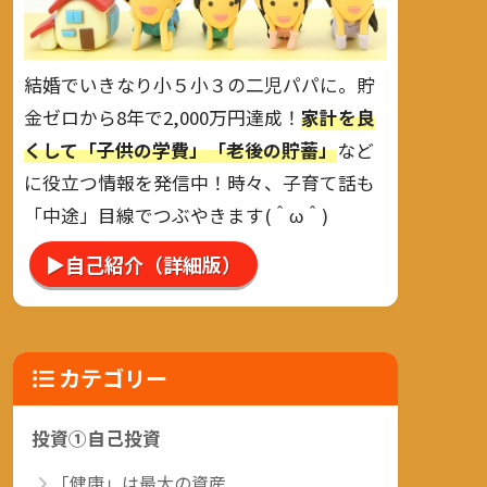
結婚でいきなり小５小３の二児パパに。貯
金ゼロから8年で2,000万円達成！
家計を良
くして「子供の学費」「老後の貯蓄」
など
に役立つ情報を発信中！時々、子育て話も
「中途」目線でつぶやきます(＾ω＾)
▶自己紹介（詳細版）
カテゴリー
投資①自己投資
「健康」は最大の資産