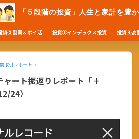
「５段階の投資」人生と家計を豊
投資②副業＆ポイ活
投資③インデックス投資
投資④高
間取引レポート
チャート振返りレポート「＋
2/24）