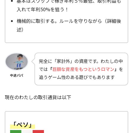
基本はスワップで稼ぎ年利５％最低、取引利益も
入れて年利50%を狙う！
機械的に取引する。ルールを守りながら（詳細後
述）
完全に「家計外」の資産です。わたしの中
では
「
巨額な資産をもつというロマン
」
を
中途パパ
追うゲーム性のある遊びでもあります
現在のわたしの取引通貨は以下
「ペソ」