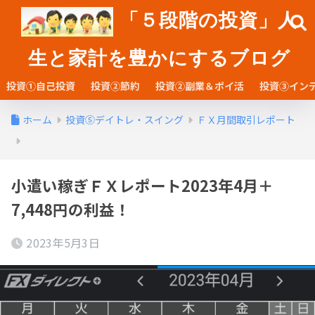
「５段階の投資」人
生と家計を豊かにするブログ
投資①自己投資
投資②節約
投資②副業＆ポイ活
投資③イン
ホーム
投資⑤デイトレ・スイング
ＦＸ月間取引レポート
小遣い稼ぎＦＸレポート2023年4月＋
7,448円の利益！
2023年5月3日