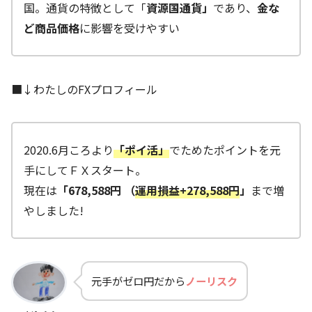
国。通貨の特徴として「
資源国通貨」
であり、
金な
ど商品価格
に影響を受けやすい
■↓わたしのFXプロフィール
2020.6月ころより
「ポイ活」
でためたポイントを元
手にしてＦＸスタート。
現在は
「678,588円 （
運用損益+278,588円
」
まで増
やしました!
元手がゼロ円だから
ノーリスク