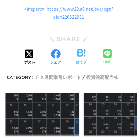
<img src=”https://www28.a8.net/svt/bgt?
aid=220522931
SHARE
ポスト
シェア
はてブ
LINE
CATEGORY :
ＦＸ月間取引レポート
投資④高配当株