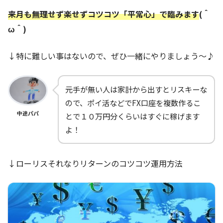
来月も無理せず楽せずコツコツ「平常心」で臨みます
(＾
ω＾)
↓特に難しい事はないので、ぜひ一緒にやりましょう～♪
元手が無い人は家計から出すとリスキーな
ので、ポイ活などでFX口座を複数作るこ
中途パパ
とで１０万円分くらいはすぐに稼げます
よ！
↓ローリスそれなりリターンのコツコツ運用方法