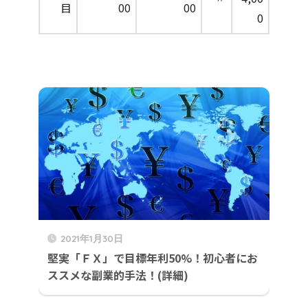
目
00
00
0
2021年1月30日
堅実「ＦＸ」で目標年利50%！初心者にお
ススメな副業的手法！(詳細)