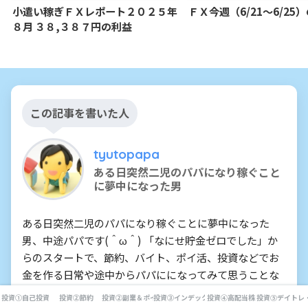
小遣い稼ぎＦＸレポート２０２５年
ＦＸ今週（6/21～6/25
８月 ３８,３８７円の利益
この記事を書いた人
tyutopapa
ある日突然二児のパパになり稼ぐこと
に夢中になった男
ある日突然二児のパパになり稼ぐことに夢中になった
男、中途パパです(＾ω＾) 「なにせ貯金ゼロでした」か
らのスタートで、節約、バイト、ポイ活、投資などでお
金を作る日常や途中からパパにになってみて思うことな
どをつづっていきます！
投資①自己投資
投資②節約
投資②副業＆ポイ活
投資③インデックス投資
投資④高配当株
投資⑤デイトレ