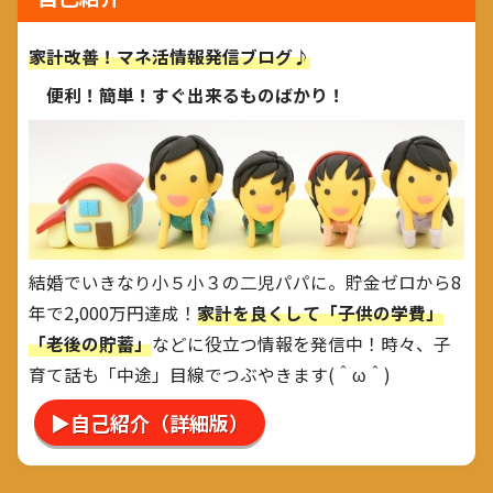
家計改善！マネ活情報発信ブログ♪
便利！簡単！すぐ出来るものばかり！
結婚でいきなり小５小３の二児パパに。貯金ゼロから8
年で2,000万円達成！
家計を良くして「子供の学費」
「老後の貯蓄」
などに役立つ情報を発信中！時々、子
育て話も「中途」目線でつぶやきます(＾ω＾)
▶自己紹介（詳細版）