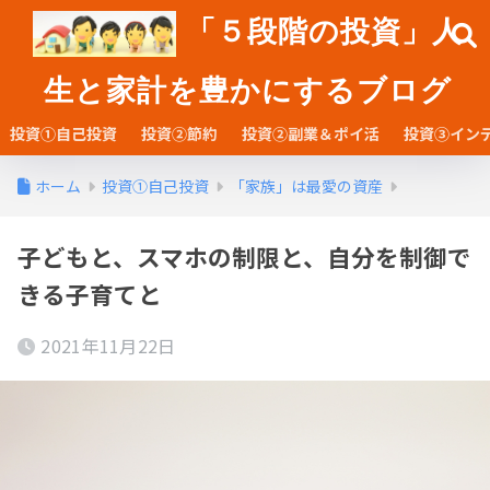
「５段階の投資」人
生と家計を豊かにするブログ
投資①自己投資
投資②節約
投資②副業＆ポイ活
投資③イン
ホーム
投資①自己投資
「家族」は最愛の資産
子どもと、スマホの制限と、自分を制御で
きる子育てと
2021年11月22日