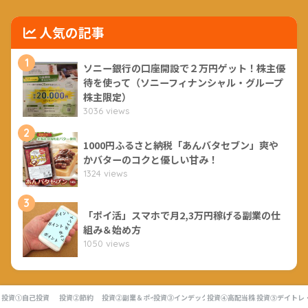
人気の記事
1
ソニー銀行の口座開設で２万円ゲット！株主優
待を使って（ソニーフィナンシャル・グループ
株主限定）
3036 views
2
1000円ふるさと納税「あんバタセブン」爽や
かバターのコクと優しい甘み！
1324 views
3
「ポイ活」スマホで月2,3万円稼げる副業の仕
組み＆始め方
1050 views
投資①自己投資
投資②節約
投資②副業＆ポイ活
投資③インデックス投資
投資④高配当株
投資⑤デイトレ