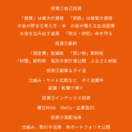
投資①自己投資
「健康」は最大の資産
「家族」は最愛の資産
お金が貯まる考え方・本
お金が増える生活習慣
お金を生み出す道具
「防災・防犯」命を守る
投資②節約
「固定費」削減術
「買い物」節約術
「料理」節約術
毎月の家計簿公開
ふるさと納税
投資②副業＆ポイ活
仕組み・サイト比較など
ポイ活案件
副業・転職で稼ぐ
投資③インデックス投資
積立NISA
iDeCo・企業型DC
投資④高配当株
仕組み、取引手法等
株ポートフォリオ公開