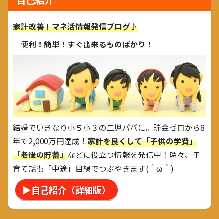
家計改善！マネ活情報発信ブログ♪
便利！簡単！すぐ出来るものばかり！
結婚でいきなり小５小３の二児パパに。貯金ゼロから8
年で2,000万円達成！
家計を良くして「子供の学費」
「老後の貯蓄」
などに役立つ情報を発信中！時々、子
育て話も「中途」目線でつぶやきます(＾ω＾)
▶自己紹介（詳細版）