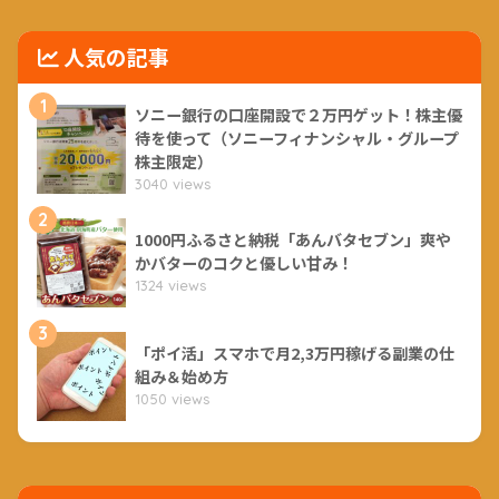
人気の記事
1
ソニー銀行の口座開設で２万円ゲット！株主優
待を使って（ソニーフィナンシャル・グループ
株主限定）
3040 views
2
1000円ふるさと納税「あんバタセブン」爽や
かバターのコクと優しい甘み！
1324 views
3
「ポイ活」スマホで月2,3万円稼げる副業の仕
組み＆始め方
1050 views