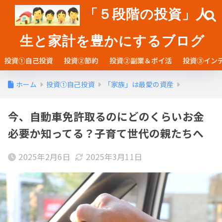
「５段階の投資」人
生と家計を豊かにするブログ
投資①自己投資
投資②節約
投資②副業＆ポイ活
投資③イン
ホーム
投資①自己投資
「家族」は最愛の資産
今、自動車免許取るのにどのくらいお金
必要か知ってる？子育て世代の親たちへ
2025年2月6日
2025年3月11日