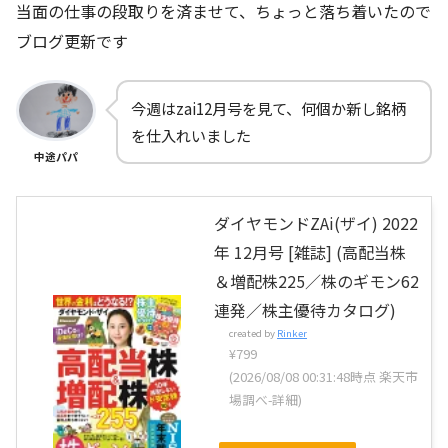
当面の仕事の段取りを済ませて、ちょっと落ち着いたので
ブログ更新です
今週はzai12月号を見て、何個か新し銘柄
を仕入れいました
中途パパ
ダイヤモンドZAi(ザイ) 2022
年 12月号 [雑誌] (高配当株
＆増配株225／株のギモン62
連発／株主優待カタログ)
created by
Rinker
¥799
(2026/08/08 00:31:48時点 楽天市
場調べ-
詳細)