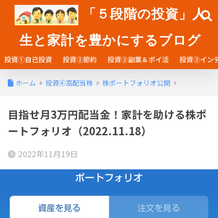
「５段階の投資」人
生と家計を豊かにするブログ
投資①自己投資
投資②節約
投資②副業＆ポイ活
投資③イン
ホーム
投資④高配当株
株ポートフォリオ公開
目指せ月3万円配当金！家計を助ける株ポ
ートフォリオ（2022.11.18）
2022年11月19日