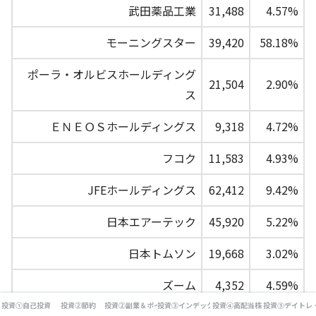
武田薬品工業
31,488
4.57%
モーニングスター
39,420
58.18%
ポーラ・オルビスホールディング
21,504
2.90%
ス
ＥＮＥＯＳホールディングス
9,318
4.72%
フコク
11,583
4.93%
JFEホールディングス
62,412
9.42%
日本エアーテック
45,920
5.22%
日本トムソン
19,668
3.02%
ズーム
4,352
4.59%
投資①自己投資
投資②節約
投資②副業＆ポイ活
投資③インデックス投資
投資④高配当株
投資⑤デイトレ