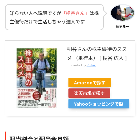
知らない人へ説明ですが
「桐谷さん」
は株
主優待だけで生活しちゃう達人です
長男ルー
桐谷さんの株主優待のスス
メ （単行本） [ 桐谷 広人 ]
created by
Rinker
Amazonで探す
楽天市場で探す
Yahooショッピングで探
す
配当割合と配当金月額