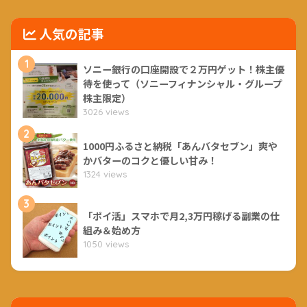
人気の記事
1
ソニー銀行の口座開設で２万円ゲット！株主優
待を使って（ソニーフィナンシャル・グループ
株主限定）
3026 views
2
1000円ふるさと納税「あんバタセブン」爽や
かバターのコクと優しい甘み！
1324 views
3
「ポイ活」スマホで月2,3万円稼げる副業の仕
組み＆始め方
1050 views