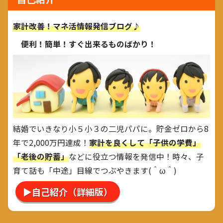
家計改善！マネ活情報発信ブログ♪
便利！簡単！すぐ出来るものばかり！
結婚でいきなり小５小３の二児パパに。貯金ゼロから8
年で2,000万円達成！
家計を良くして「子供の学費」
「老後の貯蓄」
などに役立つ情報を発信中！時々、子
育て話も「中途」目線でつぶやきます(＾ω＾)
▶自己紹介（詳細版）