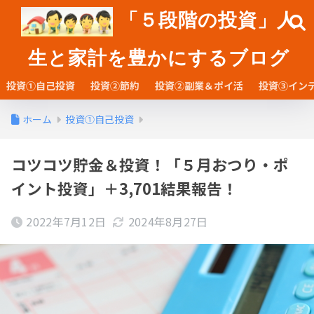
「５段階の投資」人
生と家計を豊かにするブログ
投資①自己投資
投資②節約
投資②副業＆ポイ活
投資③イン
ホーム
投資①自己投資
コツコツ貯金＆投資！「５月おつり・ポ
イント投資」＋3,701結果報告！
2022年7月12日
2024年8月27日