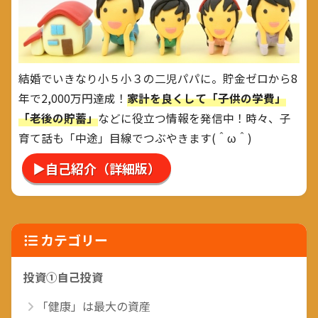
結婚でいきなり小５小３の二児パパに。貯金ゼロから8
年で2,000万円達成！
家計を良くして「子供の学費」
「老後の貯蓄」
などに役立つ情報を発信中！時々、子
育て話も「中途」目線でつぶやきます(＾ω＾)
▶自己紹介（詳細版）
カテゴリー
投資①自己投資
「健康」は最大の資産