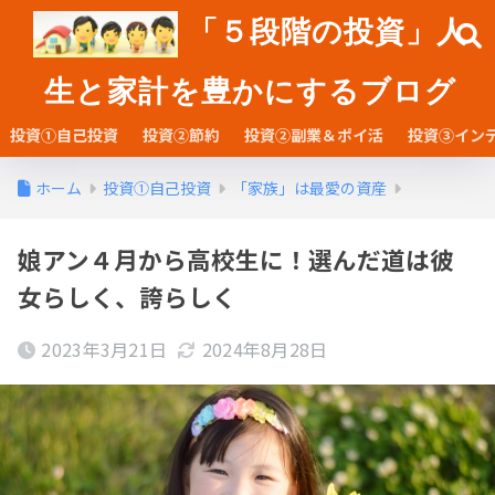
「５段階の投資」人
生と家計を豊かにするブログ
投資①自己投資
投資②節約
投資②副業＆ポイ活
投資③イン
ホーム
投資①自己投資
「家族」は最愛の資産
娘アン４月から高校生に！選んだ道は彼
女らしく、誇らしく
2023年3月21日
2024年8月28日