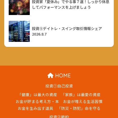
投資家「夏休み」でやる事７選！しっかり休息
してパフォーマンスを上げましょう
投資⑤デイトレ・スイング取引情報シェア
2026.8.7
HOME
投資①自己投資
「健康」は最大の資産
「家族」は最愛の資産
お金が貯まる考え方・本
お金が増える生活習慣
お金を生み出す道具
「防災・防犯」命を守る
投資②節約