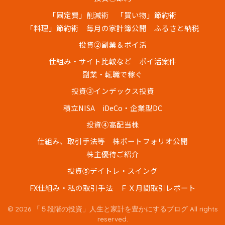
「固定費」削減術
「買い物」節約術
「料理」節約術
毎月の家計簿公開
ふるさと納税
投資②副業＆ポイ活
仕組み・サイト比較など
ポイ活案件
副業・転職で稼ぐ
投資③インデックス投資
積立NISA
iDeCo・企業型DC
投資④高配当株
仕組み、取引手法等
株ポートフォリオ公開
株主優待ご紹介
投資⑤デイトレ・スイング
FX仕組み・私の取引手法
ＦＸ月間取引レポート
© 2026 「５段階の投資」人生と家計を豊かにするブログ All rights
reserved.