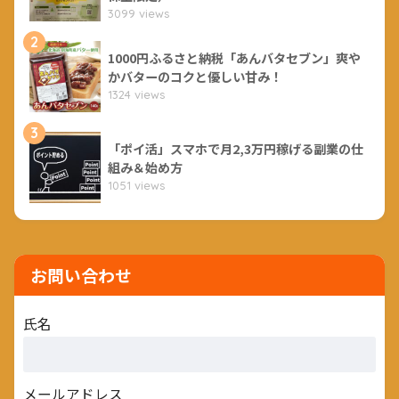
3099 views
2
1000円ふるさと納税「あんバタセブン」爽や
かバターのコクと優しい甘み！
1324 views
3
「ポイ活」スマホで月2,3万円稼げる副業の仕
組み＆始め方
1051 views
お問い合わせ
氏名
メールアドレス