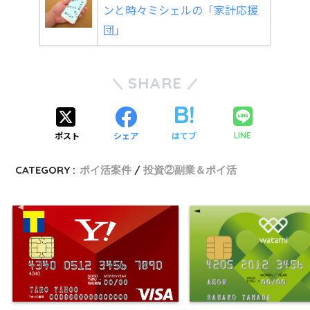
ンと時々ミシェルの「家計応援
団」
SHARE
ポスト
シェア
はてブ
LINE
CATEGORY :
ポイ活案件
投資②副業＆ポイ活