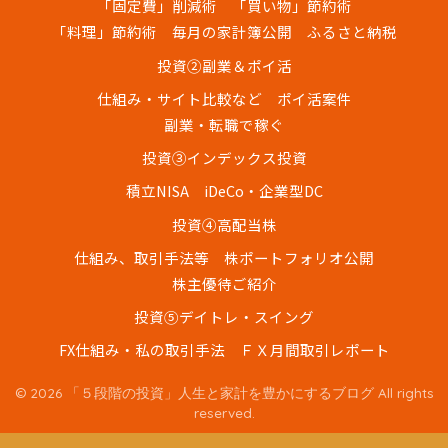
「固定費」削減術
「買い物」節約術
「料理」節約術
毎月の家計簿公開
ふるさと納税
投資②副業＆ポイ活
仕組み・サイト比較など
ポイ活案件
副業・転職で稼ぐ
投資③インデックス投資
積立NISA
iDeCo・企業型DC
投資④高配当株
仕組み、取引手法等
株ポートフォリオ公開
株主優待ご紹介
投資⑤デイトレ・スイング
FX仕組み・私の取引手法
ＦＸ月間取引レポート
© 2026 「５段階の投資」人生と家計を豊かにするブログ All rights
reserved.