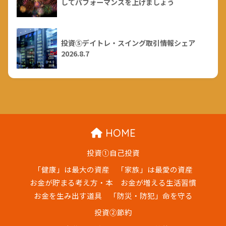
してパフォーマンスを上げましょう
投資⑤デイトレ・スイング取引情報シェア
2026.8.7
HOME
投資①自己投資
「健康」は最大の資産
「家族」は最愛の資産
お金が貯まる考え方・本
お金が増える生活習慣
お金を生み出す道具
「防災・防犯」命を守る
投資②節約