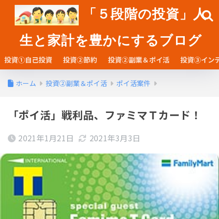
「５段階の投資」人
生と家計を豊かにするブログ
投資①自己投資
投資②節約
投資②副業＆ポイ活
投資③イン
ホーム
投資②副業＆ポイ活
ポイ活案件
「ポイ活」戦利品、ファミマＴカード！
2021年1月21日
2021年3月3日