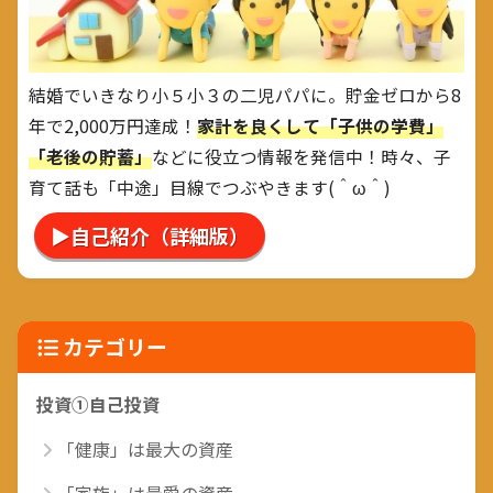
結婚でいきなり小５小３の二児パパに。貯金ゼロから8
年で2,000万円達成！
家計を良くして「子供の学費」
「老後の貯蓄」
などに役立つ情報を発信中！時々、子
育て話も「中途」目線でつぶやきます(＾ω＾)
▶自己紹介（詳細版）
カテゴリー
投資①自己投資
「健康」は最大の資産