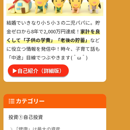
結婚でいきなり小５小３の二児パパに。貯
金ゼロから8年で2,000万円達成！
家計を良
くして「子供の学費」「老後の貯蓄」
など
に役立つ情報を発信中！時々、子育て話も
「中途」目線でつぶやきます(＾ω＾)
▶自己紹介（詳細版）
カテゴリー
投資①自己投資
「健康」は最大の資産