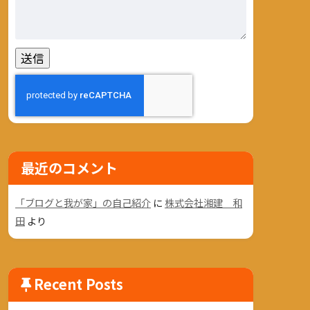
最近のコメント
「ブログと我が家」の自己紹介
に
株式会社湘建 和
田
より
Recent Posts