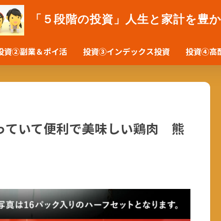
「５段階の投資」人生と家計を豊
投資②副業＆ポイ活
投資③インデックス投資
投資④高
っていて便利で美味しい鶏肉 熊