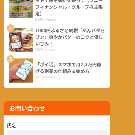
フィナンシャル・グループ株主限
定）
2995 views
2
1000円ふるさと納税「あんバタセ
ブン」爽やかバターのコクと優し
い甘み！
1324 views
3
「ポイ活」スマホで月2,3万円稼
げる副業の仕組み＆始め方
1050 views
お問い合わせ
氏名