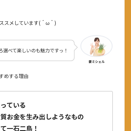
スメしています(＾ω＾)
ろ選べて楽しいのも魅力ですっ！
妻ミシェル
すめする理由
扱っている
実質お金を生み出しようなもの
せて一石二鳥！