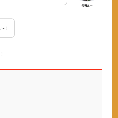
長男ルー
ね～！
！