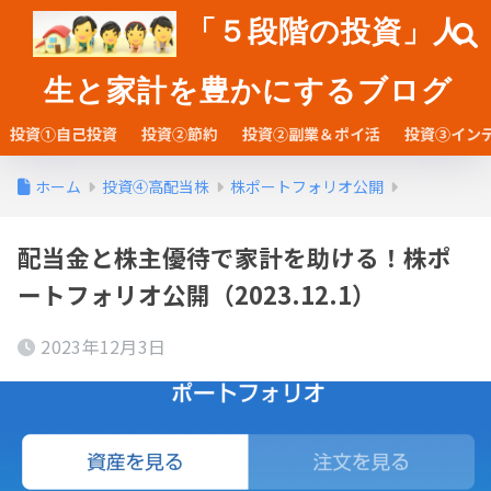
「５段階の投資」人
生と家計を豊かにするブログ
投資①自己投資
投資②節約
投資②副業＆ポイ活
投資③イン
ホーム
投資④高配当株
株ポートフォリオ公開
配当金と株主優待で家計を助ける！株ポ
ートフォリオ公開（2023.12.1）
2023年12月3日