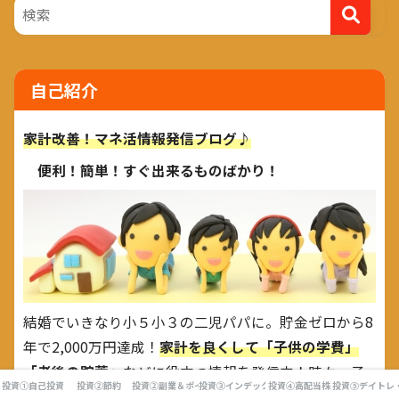
自己紹介
家計改善！マネ活情報発信ブログ♪
便利！簡単！すぐ出来るものばかり！
結婚でいきなり小５小３の二児パパに。貯金ゼロから8
年で2,000万円達成！
家計を良くして「子供の学費」
「老後の貯蓄」
などに役立つ情報を発信中！時々、子
投資①自己投資
投資②節約
投資②副業＆ポイ活
投資③インデックス投資
投資④高配当株
投資⑤デイトレ
育て話も「中途」目線でつぶやきます(＾ω＾)