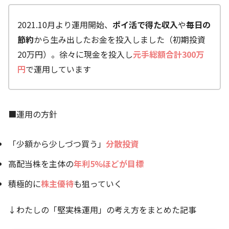
2021.10月より運用開始、
ポイ活で得た収入
や
毎日の
節約
から生み出したお金を投入しました（初期投資
20万円）。徐々に現金を投入し
元手総額合計300万
円
で運用しています
■運用の方針
「少額から少しづつ買う」
分散投資
高配当株を主体の
年利5%ほどが目標
積極的に
株主優待
も狙っていく
↓わたしの「堅実株運用」の考え方をまとめた記事