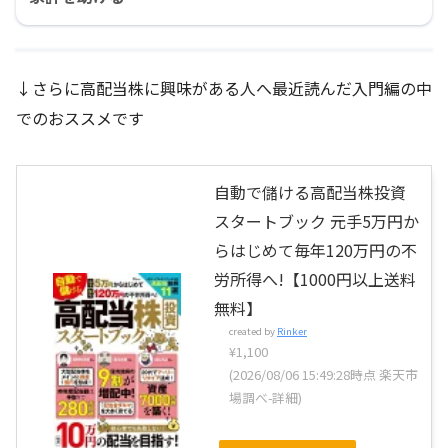
↓さらに高配当株に興味がある人へ最近読んだ入門編の中
でのおススメです
自動で儲ける高配当株投資
スタートブック 元手5万円か
らはじめて毎年120万円の不
労所得へ!【1000円以上送料
無料】
created by
Rinker
¥1,100
(2026/08/06 15:49:28時点 楽天市
場調べ-
詳細)