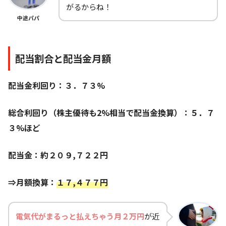
がるからね！
中途パパ
配当割合と配当金月額
配当金利回り：３．７３%
総合利回り（株主優待も2%相当で配当金換算）：５．７
３%ほど
配当金：約２０９,７２２
円
⇒月額換算：
１７,４７７円
電気代がまるっと払えちゃう月２万円
が近