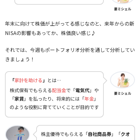
妻ミシェル
年末に向けて株価が上がってる感じなのと、来年からの新
NISAの影響もあってか、株価良い感じ♪
それでは、今週もポートフォリオ分析を通して分析してい
きましょう！
「
家計を助ける
」
とは…
株式保有でもらえる
配当金
で「
電気代
」や
妻ミシェル
「
家賃
」を払ったり、将来的には「
年金
」
のような役割に育てていくことが目的です
株主優待でもらえる「
自社商品券
」「
クオ