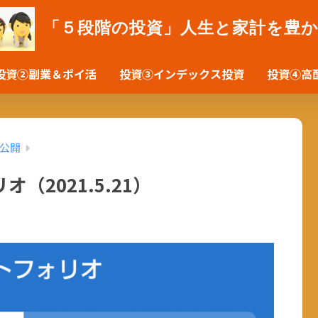
「５段階の投資」人生と家計を豊
投資②副業＆ポイ活
投資③インデックス投資
投資④高
公開
2021.5.21）