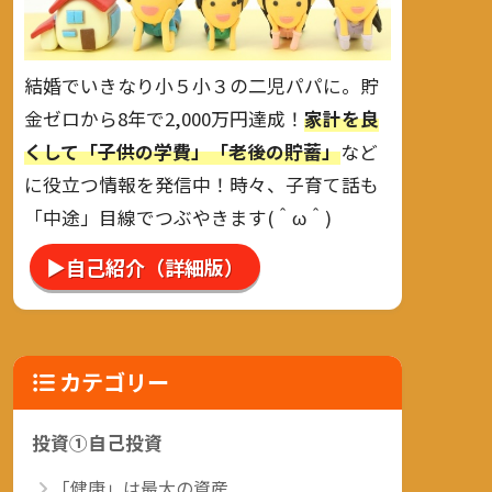
結婚でいきなり小５小３の二児パパに。貯
金ゼロから8年で2,000万円達成！
家計を良
くして「子供の学費」「老後の貯蓄」
など
に役立つ情報を発信中！時々、子育て話も
「中途」目線でつぶやきます(＾ω＾)
▶自己紹介（詳細版）
カテゴリー
投資①自己投資
「健康」は最大の資産