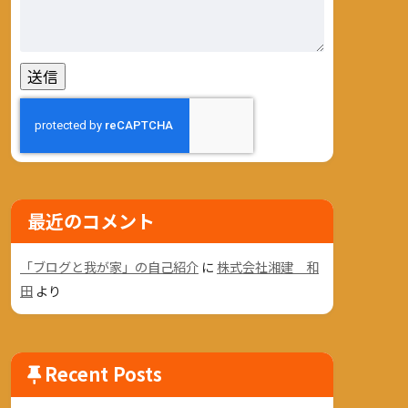
最近のコメント
「ブログと我が家」の自己紹介
に
株式会社湘建 和
田
より
Recent Posts