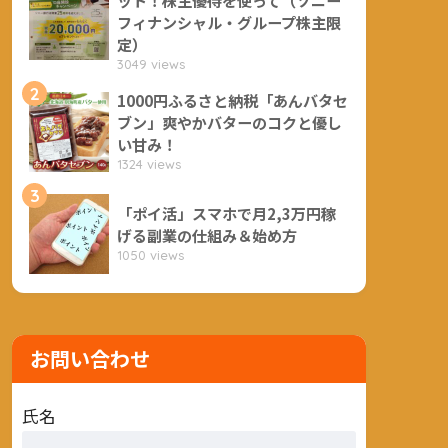
フィナンシャル・グループ株主限
定）
3049 views
2
1000円ふるさと納税「あんバタセ
ブン」爽やかバターのコクと優し
い甘み！
1324 views
3
「ポイ活」スマホで月2,3万円稼
げる副業の仕組み＆始め方
1050 views
お問い合わせ
氏名