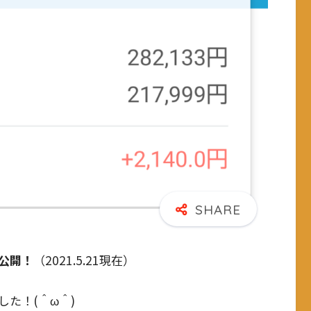
公開！
（2021.5.21現在）
た！(＾ω＾)