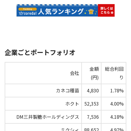
企業ごとポートフォリオ
金額
総合利回
会社
(円)
り
カネコ種苗
4,830
1.78%
ホクト
52,353
4.00%
DM三井製糖ホールディングス
7,536
4.18%
ミクシィ
88,652
4.97%