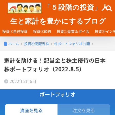
「５段階の投資」人
生と家計を豊かにするブログ
投資①自己投資
投資②節約
投資②副業＆ポイ活
投資③イン
ホーム
投資④高配当株
株ポートフォリオ公開
家計を助ける！配当金と株主優待の日本
株ポートフォリオ（2022.8.5）
2022年8月6日