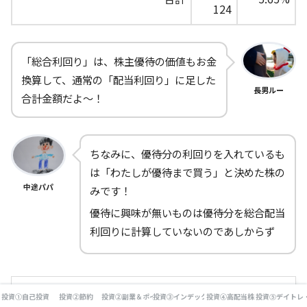
124
「総合利回り」は、株主優待の価値もお金
換算して、通常の「配当利回り」に足した
長男ルー
合計金額だよ～！
ちなみに、優待分の利回りを入れているも
は「わたしが優待まで買う」と決めた株の
中途パパ
みです！
優待に興味が無いものは優待分を総合配当
利回りに計算していないのであしからず
ダイヤモンドZAi(ザイ) 2022
投資①自己投資
投資②節約
投資②副業＆ポイ活
投資③インデックス投資
投資④高配当株
投資⑤デイトレ