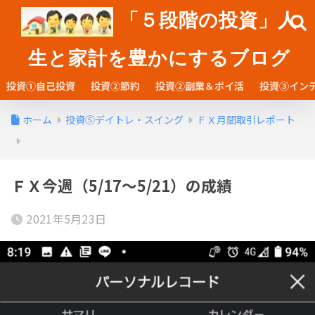
「５段階の投資」人
生と家計を豊かにするブログ
投資①自己投資
投資②節約
投資②副業＆ポイ活
投資③イン
ホーム
投資⑤デイトレ・スイング
ＦＸ月間取引レポート
ＦＸ今週（5/17～5/21）の成績
2021年5月23日