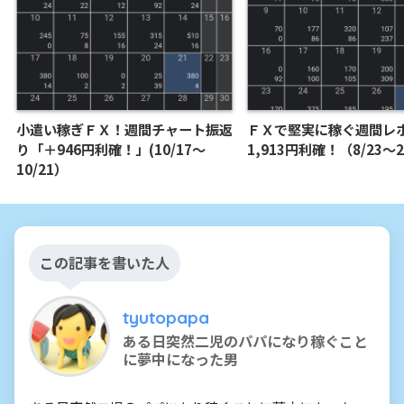
小遣い稼ぎＦＸ！週間チャート振返
ＦＸで堅実に稼ぐ週間レ
り「＋946円利確！」(10/17～
1,913円利確！（8/23～
10/21）
この記事を書いた人
tyutopapa
ある日突然二児のパパになり稼ぐこと
に夢中になった男