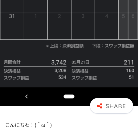
こんにちわ！(＾ω＾)