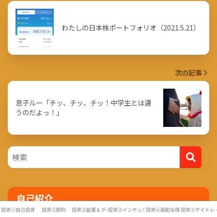
わたしの日本株ポートフォリオ（2021.5.21）
次の記事
息子ルー「チッ、チッ、チッ！中学生とは違
うのだよっ！」
自己紹介
投資①自己投資
投資②節約
投資②副業＆ポイ活
投資③インデックス投資
投資④高配当株
投資⑤デイトレ