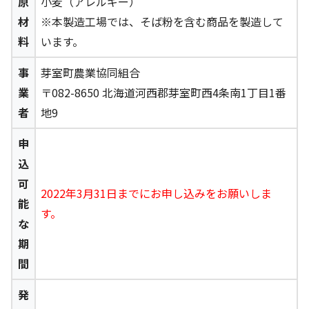
原
小麦（アレルギー）
材
※本製造工場では、そば粉を含む商品を製造して
料
います。
事
芽室町農業協同組合
業
〒082-8650 北海道河西郡芽室町西4条南1丁目1番
者
地9
申
込
可
2022年3月31日までにお申し込みをお願いしま
能
す。
な
期
間
発