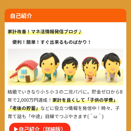
自己紹介
家計改善！マネ活情報発信ブログ♪
便利！簡単！すぐ出来るものばかり！
結婚でいきなり小５小３の二児パパに。貯金ゼロから8
年で2,000万円達成！
家計を良くして「子供の学費」
「老後の貯蓄」
などに役立つ情報を発信中！時々、子
育て話も「中途」目線でつぶやきます(＾ω＾)
▶自己紹介（詳細版）