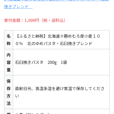
挽きブレンド
寄付金額：1,000円（税・送料込）
名
【ふるさと納税】北海道十勝めむろ産小麦１０
称
０％ 北のゆめパスタ・石臼挽きブレンド
内
容
石臼挽きパスタ 200g 1袋
量
保
存
直射日光、高温多湿を避け常温で保存してくださ
方
い
法