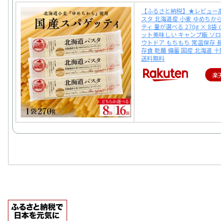
【ふるさと納税】★レビュー高
スタ 北海道産 小麦 ゆめちか
ティ 量が選べる 270g × 8袋 o
ット美味しい キャンプ飯 ソロ
ウトドア もちもち 常温保存 
存食 乾麺 備蓄 国産 北海道 
送料無料
楽