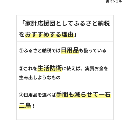
妻ミシェル
「家計応援団としてふるさと納税
を
おすすめする理由
」
日用品
①ふるさと納税では
も扱っている
生活防衛
②これを
に使えば、実質お金を
生み出しようなもの
手間も減らせて一石
③日用品を選べば
二鳥
！