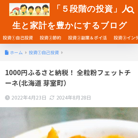
「５段階の投資」人
生と家計を豊かにするブログ
投資①自己投資
投資②節約
投資②副業＆ポイ活
投資③イン
ホーム
投資①自己投資
1000円ふるさと納税！ 全粒粉フェットチ
ーネ(北海道 芽室町）
2022年4月23日
2024年8月28日