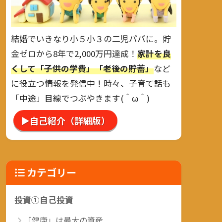
結婚でいきなり小５小３の二児パパに。貯
金ゼロから8年で2,000万円達成！
家計を良
くして「子供の学費」「老後の貯蓄」
など
に役立つ情報を発信中！時々、子育て話も
「中途」目線でつぶやきます(＾ω＾)
▶自己紹介（詳細版）
カテゴリー
投資①自己投資
「健康」は最大の資産