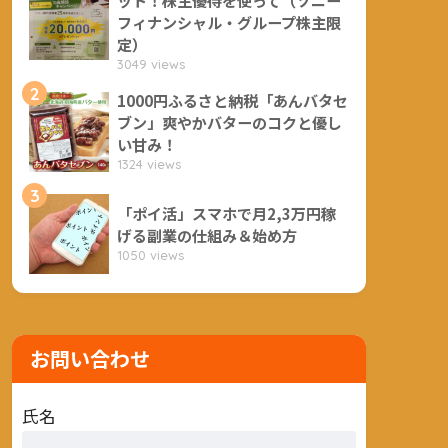
フィナンシャル・グループ株主限
定）
3049 views
2
1000円ふるさと納税「あんバタセ
ブン」爽やかバターのコクと優し
い甘み！
1324 views
3
「ポイ活」スマホで月2,3万円稼
げる副業の仕組み＆始め方
1050 views
お問い合わせ
氏名