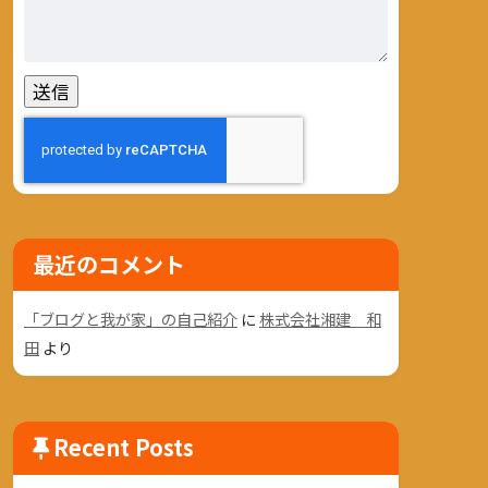
最近のコメント
「ブログと我が家」の自己紹介
に
株式会社湘建 和
田
より
Recent Posts