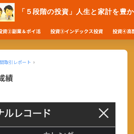
「５段階の投資」人生と家計を豊
投資②副業＆ポイ活
投資③インデックス投資
投資④高
間取引レポート
の成績