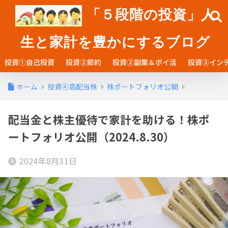
「５段階の投資」人
生と家計を豊かにするブログ
投資①自己投資
投資②節約
投資②副業＆ポイ活
投資③イン
ホーム
投資④高配当株
株ポートフォリオ公開
配当金と株主優待で家計を助ける！株ポ
ートフォリオ公開（2024.8.30）
2024年8月31日