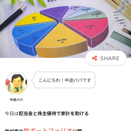
こんにちわ！中途パパです
中途パパ
今日は
配当金と株主優待で家計を助ける
株ポートフォリオ
我が家の
公開