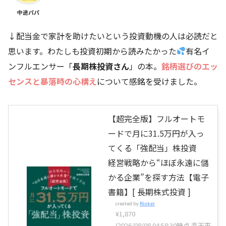
中途パパ
↓配当金で家計を助けたいという投資動機の人は必読だと
思います。わたしも投資初期から読みたかった
有名イ
ンフルエンサー「
長期株投資さん
」の本。
銘柄選びのエッ
センスと暴落時の心構え
について感銘を受けました。
【超完全版】フルオートモ
ードで月に31.5万円が入っ
てくる「強配当」株投資
経営戦略から“ほぼ永遠に儲
かる企業”を探す方法【電子
書籍】[ 長期株式投資 ]
created by
Rinker
¥1,870
(2026/08/08 04:58:30時点 楽天市