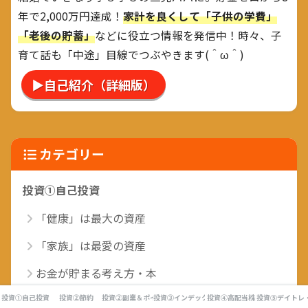
年で2,000万円達成！
家計を良くして「子供の学費」
「老後の貯蓄」
などに役立つ情報を発信中！時々、子
育て話も「中途」目線でつぶやきます(＾ω＾)
▶自己紹介（詳細版）
カテゴリー
投資①自己投資
「健康」は最大の資産
「家族」は最愛の資産
お金が貯まる考え方・本
お金が増える生活習慣
投資①自己投資
投資②節約
投資②副業＆ポイ活
投資③インデックス投資
投資④高配当株
投資⑤デイトレ