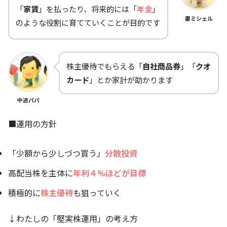
「
家賃
」を払ったり、将来的には「
年金
」
妻ミシェル
のような役割に育てていくことが目的です
株主優待でもらえる「
自社商品券
」「
クオ
カード
」とか家計が助かります
中途パパ
■運用の方針
「少額から少しづつ買う」
分散投資
高配当株を主体に
年利４%ほどが目標
積極的に
株主優待
も狙っていく
↓わたしの「堅実株運用」の考え方