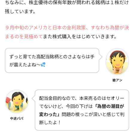
ちなみに、株主優待の保有年数が問われる銘柄は１株だけ
残しています。
９月中旬のアメリカと日本の金利政策、すなわち為替が決
まるのを見極めて
また株式購入をはじめていきます。
ずっと育てた高配当銘柄とのさよならは手
が震えたよね～
娘アン
配当金目的なので、本来売るのはセオリー
でないけど、今回の下げは
「為替の潮目が
変わった」
問題の根っこが深いと感じて判
中途パパ
断したよ！