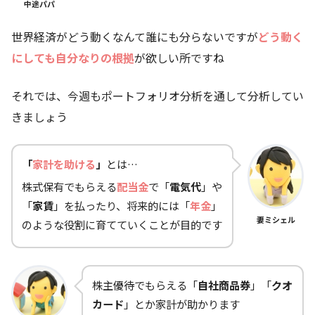
中途パパ
世界経済がどう動くなんて誰にも分らないですが
どう動く
にしても自分なりの根拠
が欲しい所ですね
それでは、今週もポートフォリオ分析を通して分析してい
きましょう
「
家計を助ける
」
とは…
株式保有でもらえる
配当金
で「
電気代
」や
「
家賃
」を払ったり、将来的には「
年金
」
妻ミシェル
のような役割に育てていくことが目的です
株主優待でもらえる「
自社商品券
」「
クオ
カード
」とか家計が助かります