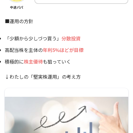
中途パパ
■運用の方針
「少額から少しづつ買う」
分散投資
高配当株を主体の
年利5%ほどが目標
積極的に
株主優待
も狙っていく
↓わたしの「堅実株運用」の考え方