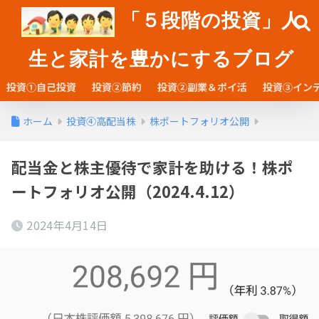
「５段階の投資」人
生と家計を豊かにするブログ
投資①自己投資
投資②節約
投資②副業＆ポイ活
投資③イン
ホーム
投資④高配当株
株ポートフォリオ公開
配当金と株主優待で家計を助ける！株ポ
ートフォリオ公開（2024.4.12）
2024年4月14日