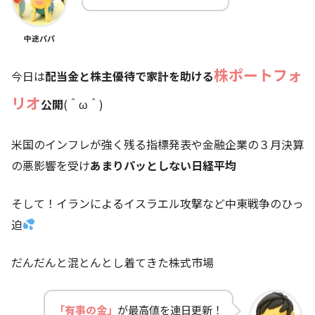
中途パパ
株ポートフォ
今日は
配当金と株主優待で家計を助ける
リオ
公開
(＾ω＾)
米国のインフレが強く残る指標発表や金融企業の３月決算
の悪影響を受け
あまりパッとしない日経平均
そして！イランによるイスラエル攻撃など中東戦争のひっ
迫
だんだんと混とんとし着てきた株式市場
「有事の金」
が最高値を連日更新！