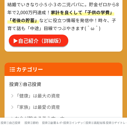
結婚でいきなり小５小３の二児パパに。貯金ゼロから8
年で2,000万円達成！
家計を良くして「子供の学費」
「老後の貯蓄」
などに役立つ情報を発信中！時々、子
育て話も「中途」目線でつぶやきます(＾ω＾)
▶自己紹介（詳細版）
カテゴリー
投資①自己投資
「健康」は最大の資産
「家族」は最愛の資産
お金が貯まる考え方・本
投資①自己投資
投資②節約
投資②副業＆ポイ活
投資③インデックス投資
投資④高配当株
投資⑤デイトレ