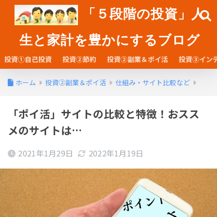
「５段階の投資」人
生と家計を豊かにするブログ
投資①自己投資
投資②節約
投資②副業＆ポイ活
投資③イン
ホーム
投資②副業＆ポイ活
仕組み・サイト比較など
「ポイ活」サイトの比較と特徴！おスス
メのサイトは…
2021年1月29日
2022年1月19日