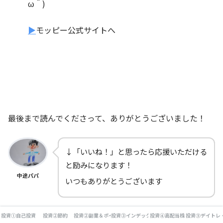
ω＾)
▶
モッピー公式サイトへ
最後まで読んでくださって、ありがとうございました！
↓「いいね！」と思ったら応援いただける
と励みになります！
中途パパ
いつもありがとうございます
投資①自己投資
投資②節約
投資②副業＆ポイ活
投資③インデックス投資
投資④高配当株
投資⑤デイトレ