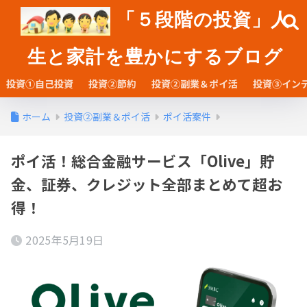
「５段階の投資」人
生と家計を豊かにするブログ
投資①自己投資
投資②節約
投資②副業＆ポイ活
投資③イン
ホーム
投資②副業＆ポイ活
ポイ活案件
ポイ活！総合金融サービス「Olive」貯
金、証券、クレジット全部まとめて超お
得！
2025年5月19日