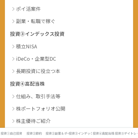
ポイ活案件
副業・転職で稼ぐ
投資③インデックス投資
積立NISA
iDeCo・企業型DC
長期投資に役立つ本
投資④高配当株
仕組み、取引手法等
株ポートフォリオ公開
株主優待ご紹介
高配当投資に役立つ本
投資①自己投資
投資②節約
投資②副業＆ポイ活
投資③インデックス投資
投資④高配当株
投資⑤デイトレ