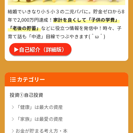
結婚でいきなり小５小３の二児パパに。貯金ゼロから8
年で2,000万円達成！
家計を良くして「子供の学費」
「老後の貯蓄」
などに役立つ情報を発信中！時々、子
育て話も「中途」目線でつぶやきます(＾ω＾)
▶自己紹介（詳細版）
カテゴリー
投資①自己投資
「健康」は最大の資産
「家族」は最愛の資産
お金が貯まる考え方・本