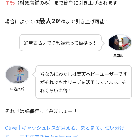
７％
（対象店舗のみ）まで簡単に引き上げられます
最大20%
場合によっては
まで引き上げ可能！
通常支払いで７％還元って破格っ！
長男ルー
ちなみにわたしは
楽天ヘビーユーザー
です
がそれでもオリーブを活用しています。そ
中途パパ
れくらいお得！
それでは詳細行ってみましょー！
Olive｜キャッシュレスが見える、まとまる、使い分け
る。 – 三井住友銀行 (smbc.co.jp)