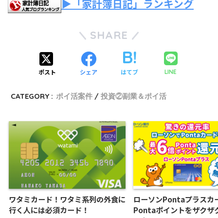
▶「家計簿日記」ランキング
SHARE
ポスト
シェア
はてブ
LINE
CATEGORY :
ポイ活案件
投資②副業＆ポイ活
ワタミカード！ワタミ系列の外食に
ローソンPontaプラスカ
行く人には必須カード！
Pontaポイントをザクザ