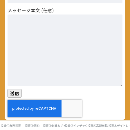
メッセージ本文 (任意)
投資①自己投資
投資②節約
投資②副業＆ポイ活
投資③インデックス投資
投資④高配当株
投資⑤デイトレ