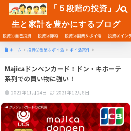
「５段階の投資」人
生と家計を豊かにするブログ
投資①自己投資
投資②節約
投資②副業＆ポイ活
投資③イン
ホーム
投資②副業＆ポイ活
ポイ活案件
Majicaドンペンカード！ドン・キホーテ
系列での買い物に強い！
2021年11月24日
2021年12月8日