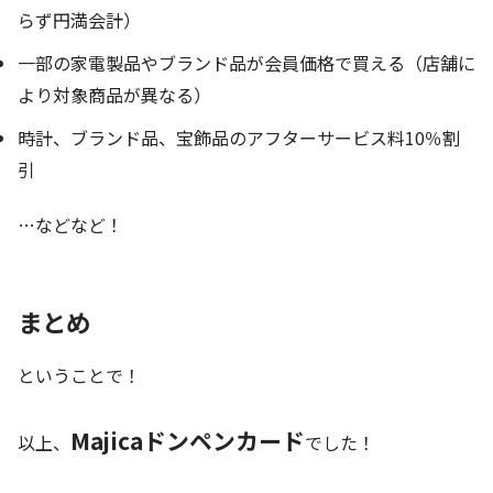
らず円満会計）
一部の家電製品やブランド品が
会員価格で買える
（店舗に
より対象商品が異なる）
時計、ブランド品、宝飾品の
アフターサービス料10％割
引
…などなど！
まとめ
ということで！
Majicaドンペンカード
以上、
でした！