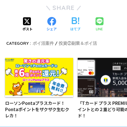
SHARE
ポスト
シェア
はてブ
LINE
CATEGORY :
ポイ活案件
投資②副業＆ポイ活
ローソンPontaプラスカード！
「Tカード プラス PREM
Pontaポイントをザクザク生むク
イントとの２重どり可能
レカ！
ド！