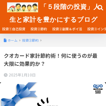
「５段階の投資」人
生と家計を豊かにするブログ
投資①自己投資
投資②節約
投資②副業＆ポイ活
投資③イン
ホーム
投資②節約
クオカード家計節約術！何に使うのが最
大限に効果的か？
2025年1月10日