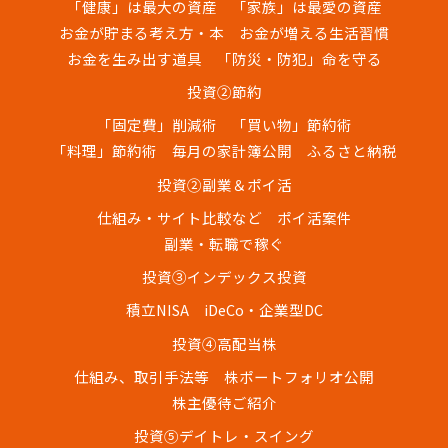
「健康」は最大の資産
「家族」は最愛の資産
お金が貯まる考え方・本
お金が増える生活習慣
お金を生み出す道具
「防災・防犯」命を守る
投資②節約
「固定費」削減術
「買い物」節約術
「料理」節約術
毎月の家計簿公開
ふるさと納税
投資②副業＆ポイ活
仕組み・サイト比較など
ポイ活案件
副業・転職で稼ぐ
投資③インデックス投資
積立NISA
iDeCo・企業型DC
投資④高配当株
仕組み、取引手法等
株ポートフォリオ公開
株主優待ご紹介
投資⑤デイトレ・スイング