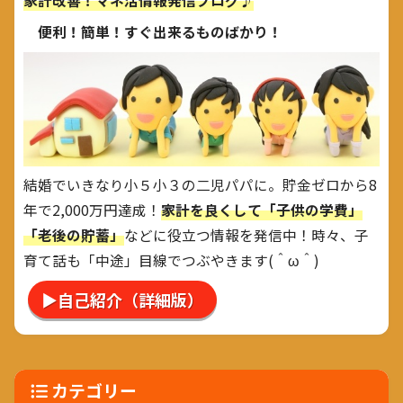
家計改善！マネ活情報発信ブログ♪
便利！簡単！すぐ出来るものばかり！
結婚でいきなり小５小３の二児パパに。貯金ゼロから8
年で2,000万円達成！
家計を良くして「子供の学費」
「老後の貯蓄」
などに役立つ情報を発信中！時々、子
育て話も「中途」目線でつぶやきます(＾ω＾)
▶自己紹介（詳細版）
カテゴリー