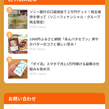
1
ソニー銀行の口座開設で２万円ゲット！株主優
待を使って（ソニーフィナンシャル・グループ
株主限定）
3036 views
2
1000円ふるさと納税「あんバタセブン」爽や
かバターのコクと優しい甘み！
1324 views
3
「ポイ活」スマホで月2,3万円稼げる副業の仕
組み＆始め方
1050 views
お問い合わせ