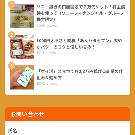
1
ソニー銀行の口座開設で２万円ゲット！株主優
待を使って（ソニーフィナンシャル・グループ
株主限定）
3040 views
2
1000円ふるさと納税「あんバタセブン」爽や
かバターのコクと優しい甘み！
1324 views
3
「ポイ活」スマホで月2,3万円稼げる副業の仕
組み＆始め方
1050 views
お問い合わせ
氏名