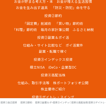
お金が貯まる考え方・本
お金が増える生活習慣
お金を生み出す道具
「防災・防犯」命を守る
投資②節約
「固定費」削減術
「買い物」節約術
「料理」節約術
毎月の家計簿公開
ふるさと納税
投資②副業＆ポイ活
仕組み・サイト比較など
ポイ活案件
副業・転職で稼ぐ
投資③インデックス投資
積立NISA
iDeCo・企業型DC
投資④高配当株
仕組み、取引手法等
株ポートフォリオ公開
株主優待ご紹介
投資⑤デイトレ・スイング
投資①自己投資
投資②節約
投資②副業＆ポイ活
投資③インデックス投資
投資④高配当株
投資⑤デイトレ
FX仕組み・私の取引手法
ＦＸ月間取引レポート