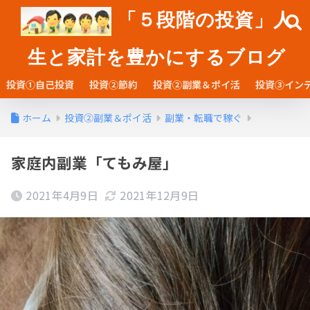
「５段階の投資」人
生と家計を豊かにするブログ
投資①自己投資
投資②節約
投資②副業＆ポイ活
投資③イン
ホーム
投資②副業＆ポイ活
副業・転職で稼ぐ
家庭内副業「てもみ屋」
2021年4月9日
2021年12月9日