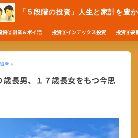
「５段階の投資」人生と家計を豊
投資②副業＆ポイ活
投資③インデックス投資
投資④高
資産
０歳長男、１７歳長女をもつ今思