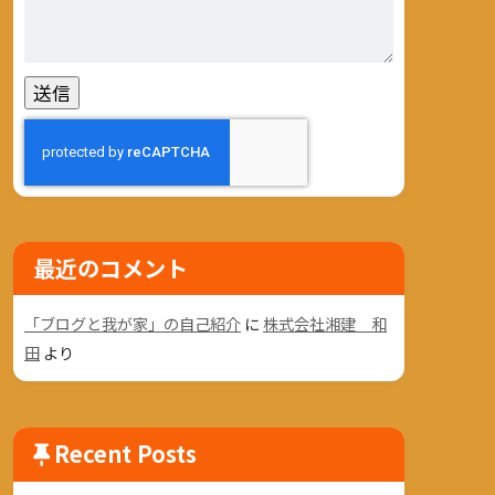
最近のコメント
「ブログと我が家」の自己紹介
に
株式会社湘建 和
田
より
Recent Posts