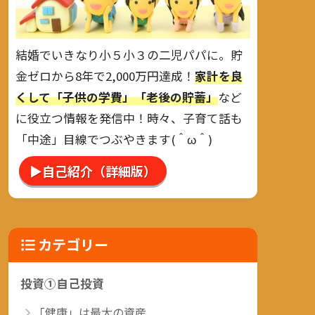
結婚でいきなり小５小３の二児パパに。貯
金ゼロから8年で2,000万円達成！
家計を良
くして「子供の学費」「老後の貯蓄」
など
に役立つ情報を発信中！時々、子育て話も
「中途」目線でつぶやきます(＾ω＾)
▶自己紹介（詳細版）
カテゴリー
投資①自己投資
「健康」は最大の資産