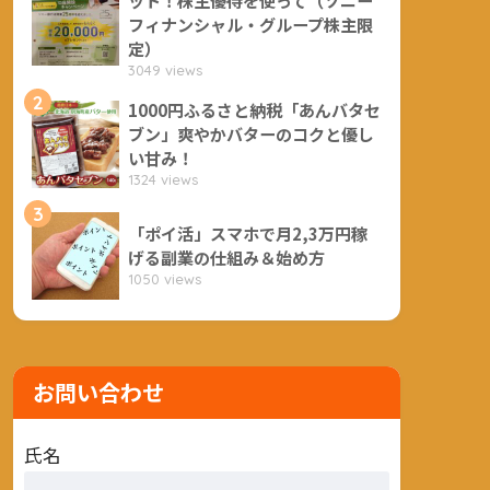
フィナンシャル・グループ株主限
定）
3049 views
2
1000円ふるさと納税「あんバタセ
ブン」爽やかバターのコクと優し
い甘み！
1324 views
3
「ポイ活」スマホで月2,3万円稼
げる副業の仕組み＆始め方
1050 views
お問い合わせ
氏名