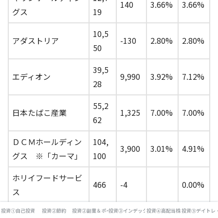
140
3.66%
3.66%
グス
19
10,5
アダストリア
-130
2.80%
2.80%
50
39,5
エディオン
9,990
3.92%
7.12%
28
55,2
日本たばこ産業
1,325
7.00%
7.00%
62
ＤＣＭホールディン
104,
3,900
3.01%
4.91%
グス ※「カーマ」
100
ホリイフードサービ
466
-4
0.00%
ス
投資①自己投資
投資②節約
投資②副業＆ポイ活
投資③インデックス投資
投資④高配当株
投資⑤デイトレ
サンマルクホールデ
1,48