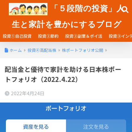
「５段階の投資」人
生と家計を豊かにするブログ
投資①自己投資
投資②節約
投資②副業＆ポイ活
投資③イン
ホーム
投資④高配当株
株ポートフォリオ公開
配当金と優待で家計を助ける日本株ポー
トフォリオ（2022.4.22）
2022年4月24日