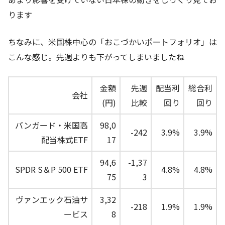
ります
ちなみに、米国株中心の「おこづかいポートフォリオ」は
こんな感じ。先週よりも下がってしまいましたね
金額
先週
配当利
総合利
会社
(円)
比較
回り
回り
バンガード・米国高
98,0
-242
3.9%
3.9%
配当株式ETF
17
94,6
-1,37
SPDR S＆P 500 ETF
4.8%
4.8%
75
3
ヴァンエック石油サ
3,32
-218
1.9%
1.9%
ービス
8