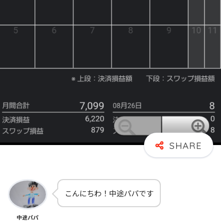
こんにちわ！中途パパです
中途パパ