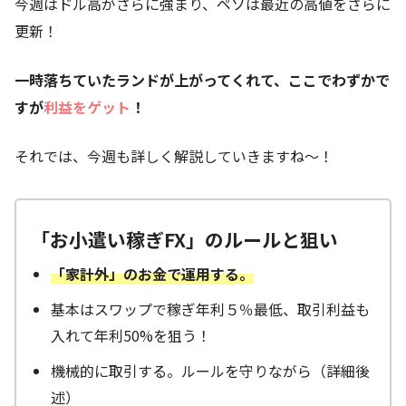
今週はドル高がさらに強まり、ペソは最近の高値をさらに
更新！
一時落ちていたランドが上がってくれて、ここでわずかで
すが
利益をゲット
！
それでは、今週も詳しく解説していきますね～！
「お小遣い稼ぎFX」のルールと狙い
「家計外」のお金で運用する。
基本はスワップで稼ぎ年利５％最低、取引利益も
入れて年利50%を狙う！
機械的に取引する。ルールを守りながら（詳細後
述）