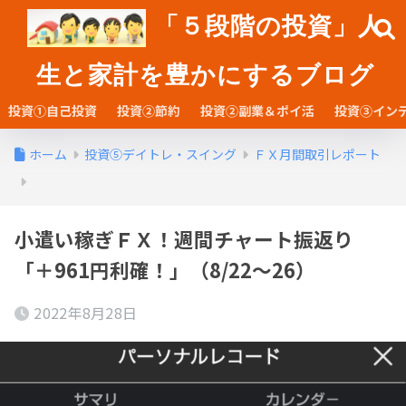
「５段階の投資」人
生と家計を豊かにするブログ
投資①自己投資
投資②節約
投資②副業＆ポイ活
投資③イン
ホーム
投資⑤デイトレ・スイング
ＦＸ月間取引レポート
小遣い稼ぎＦＸ！週間チャート振返り
「＋961円利確！」（8/22～26）
2022年8月28日