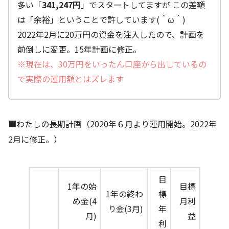
多い「
341,247円
」でスタートしてますが この差額
は「余裕」ということで許しています(＾ω＾)
2022年2月に20万円の資金を注入したので、計画を
前倒しに変更。15年計画に修正。
※現在は、30万円をいったん口座から出しているの
で実際の運用額とはズレます
■わたしの長期計画（2020年６月より運用開始。2022年
2月に修正。）
目
1年の始
目標
1年の終わ
標
め金(4
月利
り金(3月)
年
月)
益
利