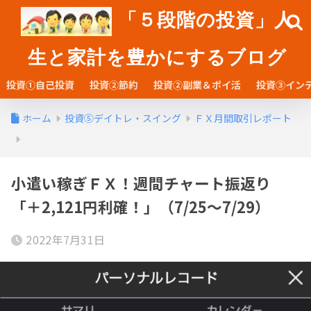
「５段階の投資」人
生と家計を豊かにするブログ
投資①自己投資
投資②節約
投資②副業＆ポイ活
投資③イン
ホーム
投資⑤デイトレ・スイング
ＦＸ月間取引レポート
小遣い稼ぎＦＸ！週間チャート振返り
「＋2,121円利確！」（7/25～7/29）
2022年7月31日