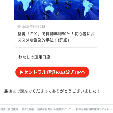
2021年1月30日
堅実「ＦＸ」で目標年利50%！初心者にお
ススメな副業的手法！(詳細)
↓わたしの運用口座
▶セントラル短資FXの公式HPへ
最後まで読んでくださってありがとうございました！
投資①自己投資
投資②節約
投資②副業＆ポイ活
投資③インデックス投資
投資④高配当株
投資⑤デイトレ
↓「いいね！」と感じていただ