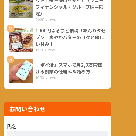
フィナンシャル・グループ株主限
定）
3026 views
2
1000円ふるさと納税「あんバタセ
ブン」爽やかバターのコクと優し
い甘み！
1324 views
3
「ポイ活」スマホで月2,3万円稼
げる副業の仕組み＆始め方
1050 views
お問い合わせ
氏名