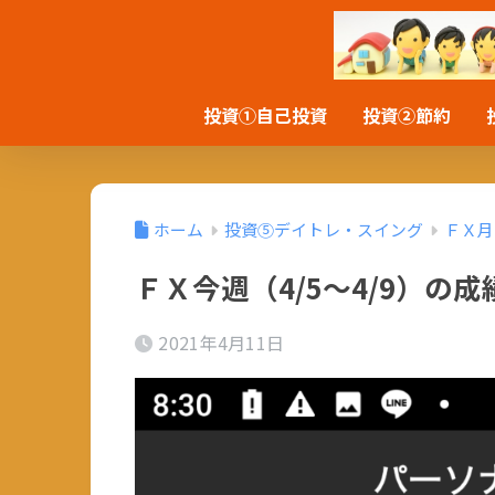
投資①自己投資
投資②節約
ホーム
投資⑤デイトレ・スイング
ＦＸ月
ＦＸ今週（4/5～4/9）の成
2021年4月11日