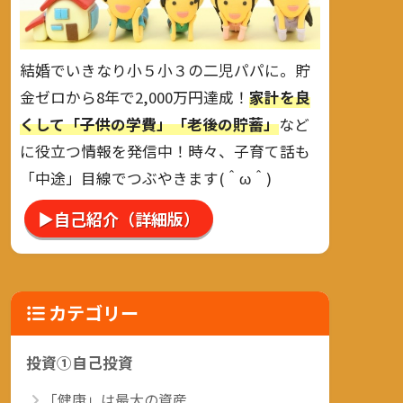
結婚でいきなり小５小３の二児パパに。貯
金ゼロから8年で2,000万円達成！
家計を良
くして「子供の学費」「老後の貯蓄」
など
に役立つ情報を発信中！時々、子育て話も
「中途」目線でつぶやきます(＾ω＾)
▶自己紹介（詳細版）
カテゴリー
投資①自己投資
「健康」は最大の資産