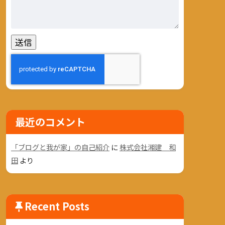
最近のコメント
「ブログと我が家」の自己紹介
に
株式会社湘建 和
田
より
Recent Posts