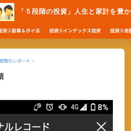
「５段階の投資」人生と家計を豊
投資②副業＆ポイ活
投資③インデックス投資
投資④高
間取引レポート
績