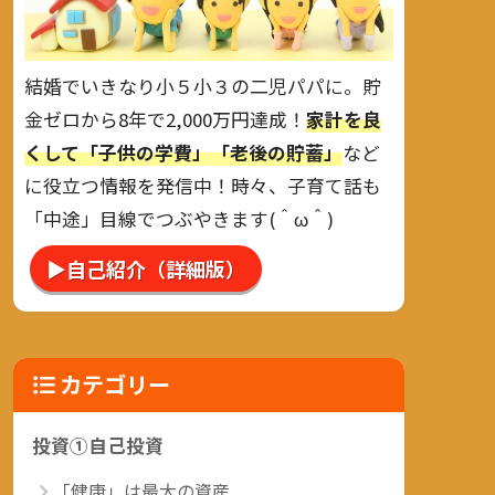
結婚でいきなり小５小３の二児パパに。貯
金ゼロから8年で2,000万円達成！
家計を良
くして「子供の学費」「老後の貯蓄」
など
に役立つ情報を発信中！時々、子育て話も
「中途」目線でつぶやきます(＾ω＾)
▶自己紹介（詳細版）
カテゴリー
投資①自己投資
「健康」は最大の資産