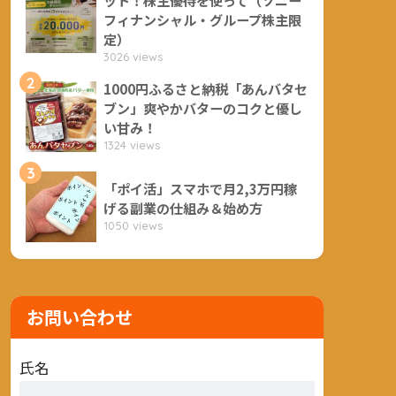
フィナンシャル・グループ株主限
定）
3026 views
2
1000円ふるさと納税「あんバタセ
ブン」爽やかバターのコクと優し
い甘み！
1324 views
3
「ポイ活」スマホで月2,3万円稼
げる副業の仕組み＆始め方
1050 views
お問い合わせ
氏名