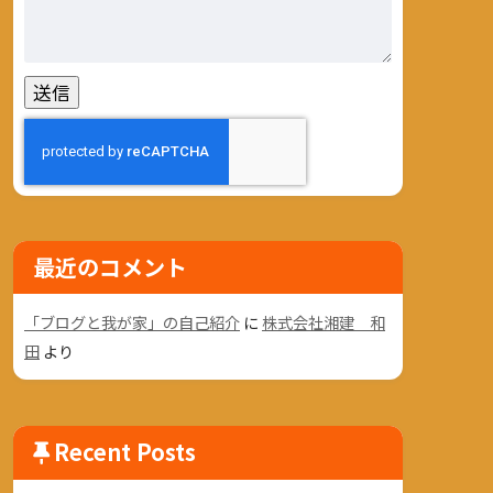
最近のコメント
「ブログと我が家」の自己紹介
に
株式会社湘建 和
田
より
Recent Posts