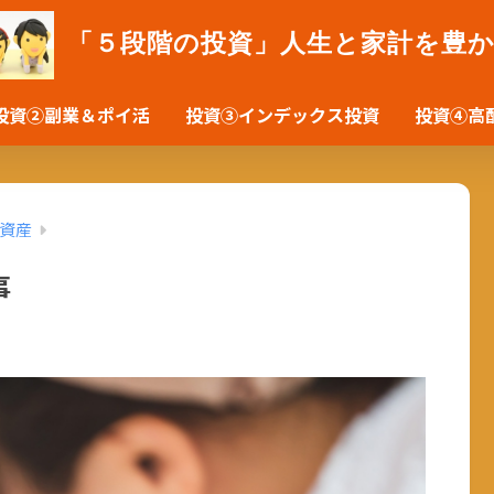
「５段階の投資」人生と家計を豊
投資②副業＆ポイ活
投資③インデックス投資
投資④高
資産
事