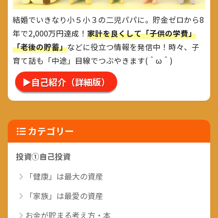
結婚でいきなり小５小３の二児パパに。貯金ゼロから8
年で2,000万円達成！
家計を良くして「子供の学費」
「老後の貯蓄」
などに役立つ情報を発信中！時々、子
育て話も「中途」目線でつぶやきます(＾ω＾)
▶自己紹介（詳細版）
カテゴリー
投資①自己投資
「健康」は最大の資産
「家族」は最愛の資産
お金が貯まる考え方・本