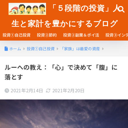
「５段階の投資」人
生と家計を豊かにするブログ
投資①自己投資
投資②節約
投資②副業＆ポイ活
投資③イン
ホーム
投資①自己投資
「家族」は最愛の資産
ルーへの教え：「心」で決めて「腹」に
落とす
2021年2月14日
2021年2月20日