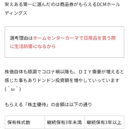
栄えある第一に選んだのは商品券がもらえるDCMホール
ディングス
選考理由は
ホームセンターカーマで日用品を買う際
に生活防衛になるから
株価自体も順調でコロナ禍以降も、ＤＩＹ需要が増えると
感じた事もありドンドン投資額を増やしていっています
(＾ω＾)
もらえる「株主優待」の金額は以下の通り
保有株式数
継続保有3年未満
継続保有3年以上