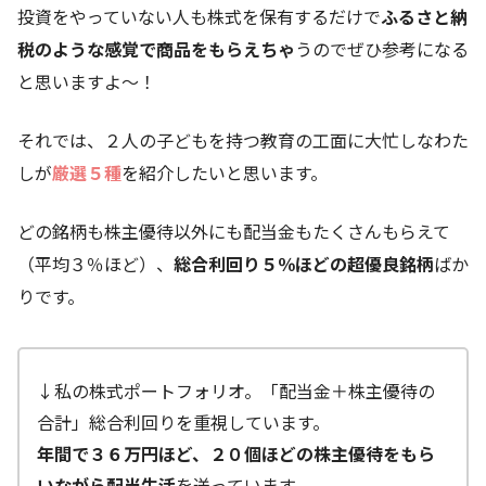
投資をやっていない人も株式を保有するだけで
ふるさと納
税のような感覚で商品をもらえちゃ
うのでぜひ参考になる
と思いますよ～！
それでは、２人の子どもを持つ教育の工面に大忙しなわた
しが
厳選５種
を紹介したいと思います。
どの銘柄も株主優待以外にも配当金もたくさんもらえて
（平均３％ほど）、
総合利回り５％ほどの超優良銘柄
ばか
りです。
↓私の株式ポートフォリオ。「配当金＋株主優待の
合計」総合利回りを重視しています。
年間で３６万円ほど、２０個ほどの株主優待をもら
いながら配当生活
を送っています。