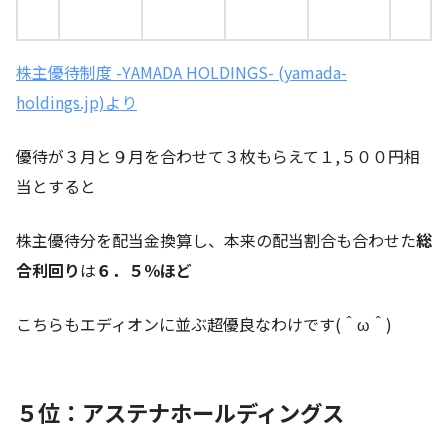
株主優待制度 -YAMADA HOLDINGS- (yamada-
holdings.jp)より
優待が３月と９月を合わせて３枚もらえて１,５００円相
当とすると
株主優待分を配当金換算し、本来の配当割合も合わせた
総
合利回り
は
６．５
％ほど
こちらもエディオンに並ぶ超優良なわけです(＾ω＾)
５位：アステナホールディングス