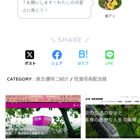
↑お願いします！わたしの可愛
さに免じて！
娘アン
SHARE
ポスト
シェア
はてブ
LINE
CATEGORY :
株主優待ご紹介
投資④高配当株