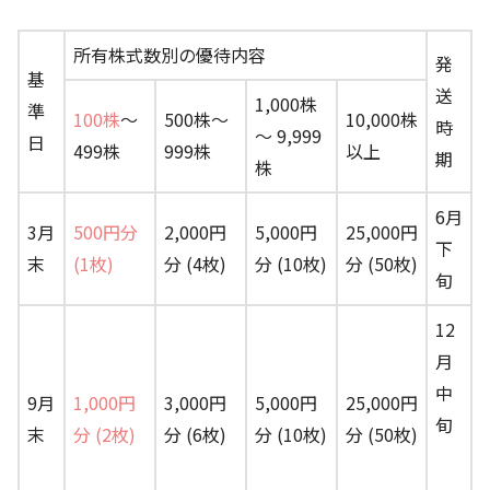
所有株式数別の優待内容
発
基
送
1,000株
準
100株
～
500株～
10,000株
時
～ 9,999
日
499株
999株
以上
期
株
6月
3月
500円分
2,000円
5,000円
25,000円
下
末
(1枚)
分 (4枚)
分 (10枚)
分 (50枚)
旬
12
月
中
9月
1,000円
3,000円
5,000円
25,000円
旬
末
分 (2枚)
分 (6枚)
分 (10枚)
分 (50枚)