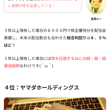
し金額が他を圧倒している！
長男ルー
３年以上保有した場合の６０００円で株主優待分を配当金
換算し、本来の配当割合も合わせた
総合利回り
は
６．５
％
ほど！
３年以上保有した場合には
他を圧倒するほどの超・超・超
優良銘柄
なわけです(＾ω＾)
４位：ヤマダホールディングス