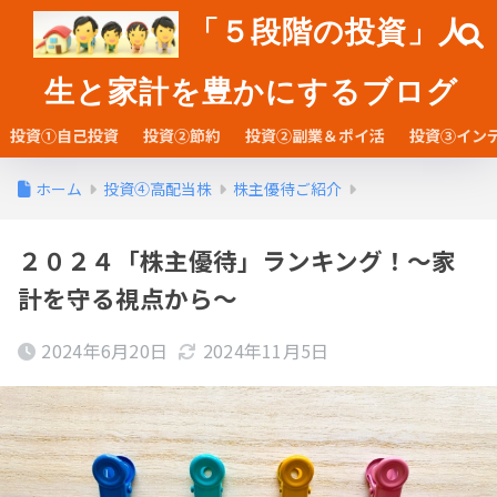
「５段階の投資」人
生と家計を豊かにするブログ
投資①自己投資
投資②節約
投資②副業＆ポイ活
投資③イン
ホーム
投資④高配当株
株主優待ご紹介
２０２４「株主優待」ランキング！～家
計を守る視点から～
2024年6月20日
2024年11月5日