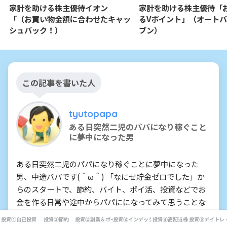
家計を助ける株主優待イオン
家計を助ける株主優待「
「（お買い物金額に合わせたキャッ
るVポイント」（オート
シュバック！）
ブン）
この記事を書いた人
tyutopapa
ある日突然二児のパパになり稼ぐこと
に夢中になった男
ある日突然二児のパパになり稼ぐことに夢中になった
男、中途パパです(＾ω＾) 「なにせ貯金ゼロでした」か
らのスタートで、節約、バイト、ポイ活、投資などでお
金を作る日常や途中からパパにになってみて思うことな
どをつづっていきます！
投資①自己投資
投資②節約
投資②副業＆ポイ活
投資③インデックス投資
投資④高配当株
投資⑤デイトレ