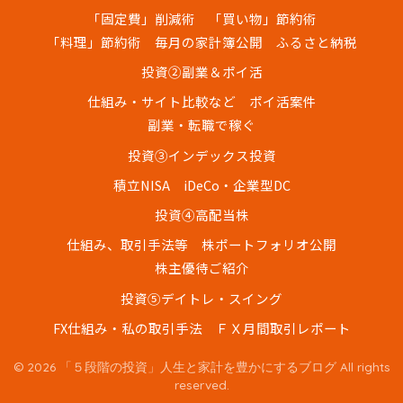
「固定費」削減術
「買い物」節約術
「料理」節約術
毎月の家計簿公開
ふるさと納税
投資②副業＆ポイ活
仕組み・サイト比較など
ポイ活案件
副業・転職で稼ぐ
投資③インデックス投資
積立NISA
iDeCo・企業型DC
投資④高配当株
仕組み、取引手法等
株ポートフォリオ公開
株主優待ご紹介
投資⑤デイトレ・スイング
FX仕組み・私の取引手法
ＦＸ月間取引レポート
© 2026 「５段階の投資」人生と家計を豊かにするブログ All rights
reserved.