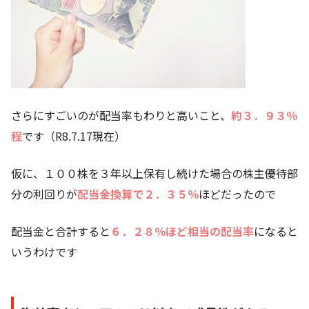
さらにすごいのが配当率もわりと高いこと、
約３．９３％
程
です（R8.7.17現在）
仮に、１００株を３年以上保有し続けた場合の株主優待部
分の利回りが
配当金換算で２．３５％
ほどだったので
配当金と合計すると
６．２８％
ほど相当の配当率
になると
いうわけです