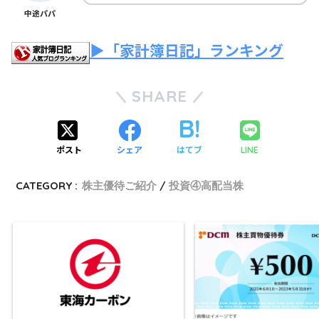
中途パパ
▶「家計簿日記」ランキング
SHARE
ポスト
シェア
はてブ
LINE
CATEGORY :
株主優待ご紹介
投資④高配当株