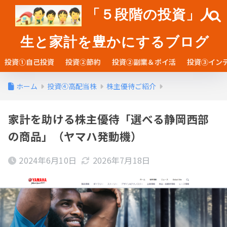
「５段階の投資」人
生と家計を豊かにするブログ
投資①自己投資
投資②節約
投資②副業＆ポイ活
投資③イン
ホーム
投資④高配当株
株主優待ご紹介
家計を助ける株主優待「選べる静岡西部
の商品」（ヤマハ発動機）
2024年6月10日
2026年7月18日