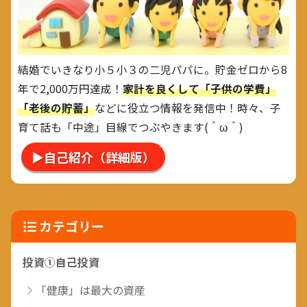
結婚でいきなり小５小３の二児パパに。貯金ゼロから8
年で2,000万円達成！
家計を良くして「子供の学費」
「老後の貯蓄」
などに役立つ情報を発信中！時々、子
育て話も「中途」目線でつぶやきます(＾ω＾)
▶自己紹介（詳細版）
カテゴリー
投資①自己投資
「健康」は最大の資産