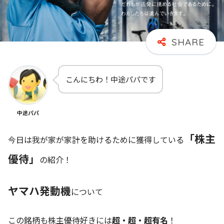
こんにちわ！中途パパです
中途パパ
「株主
今日は我が家が家計を助けるために獲得している
優待」
の紹介！
ヤマハ発動機
について
この銘柄も株主優待好きには
超・超・超有名
！