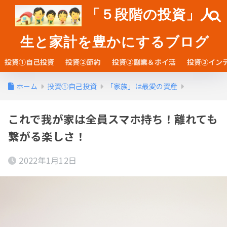
「５段階の投資」人
生と家計を豊かにするブログ
投資①自己投資
投資②節約
投資②副業＆ポイ活
投資③イン
ホーム
投資①自己投資
「家族」は最愛の資産
これで我が家は全員スマホ持ち！離れても
繋がる楽しさ！
2022年1月12日