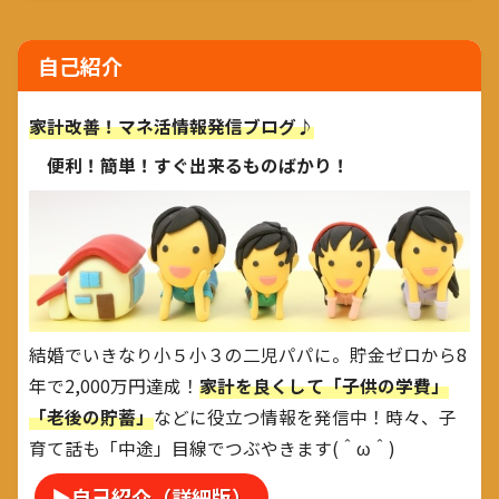
自己紹介
家計改善！マネ活情報発信ブログ♪
便利！簡単！すぐ出来るものばかり！
結婚でいきなり小５小３の二児パパに。貯金ゼロから8
年で2,000万円達成！
家計を良くして「子供の学費」
「老後の貯蓄」
などに役立つ情報を発信中！時々、子
育て話も「中途」目線でつぶやきます(＾ω＾)
▶自己紹介（詳細版）