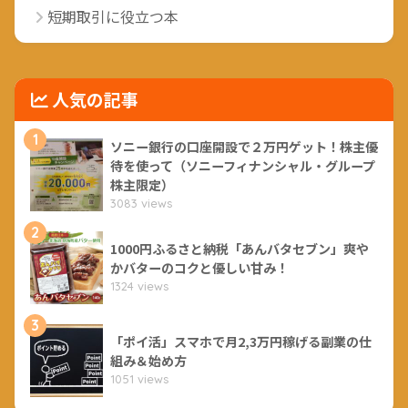
短期取引に役立つ本
人気の記事
1
ソニー銀行の口座開設で２万円ゲット！株主優
待を使って（ソニーフィナンシャル・グループ
株主限定）
3083 views
2
1000円ふるさと納税「あんバタセブン」爽や
かバターのコクと優しい甘み！
1324 views
3
「ポイ活」スマホで月2,3万円稼げる副業の仕
組み＆始め方
1051 views