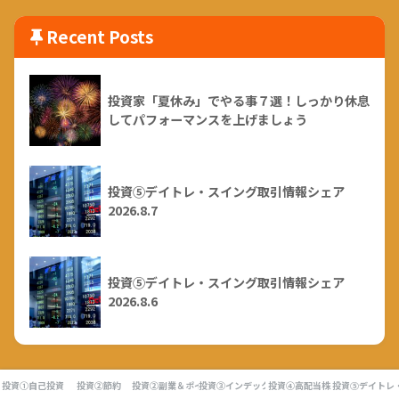
Recent Posts
投資家「夏休み」でやる事７選！しっかり休息
してパフォーマンスを上げましょう
投資⑤デイトレ・スイング取引情報シェア
2026.8.7
投資⑤デイトレ・スイング取引情報シェア
2026.8.6
投資①自己投資
投資②節約
投資②副業＆ポイ活
投資③インデックス投資
投資④高配当株
投資⑤デイトレ