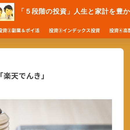
「５段階の投資」人生と家計を豊
投資②副業＆ポイ活
投資③インデックス投資
投資④高
「楽天でんき」