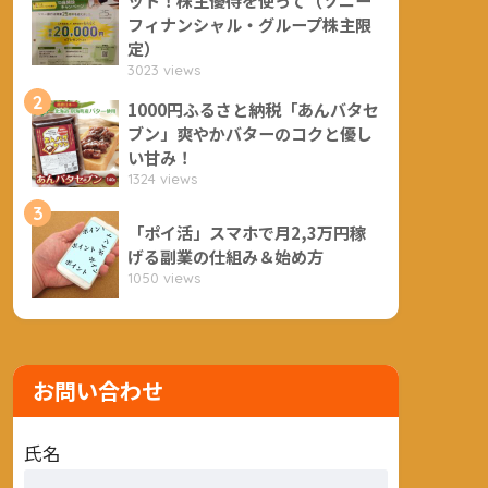
フィナンシャル・グループ株主限
定）
3023 views
2
1000円ふるさと納税「あんバタセ
ブン」爽やかバターのコクと優し
い甘み！
1324 views
3
「ポイ活」スマホで月2,3万円稼
げる副業の仕組み＆始め方
1050 views
お問い合わせ
氏名