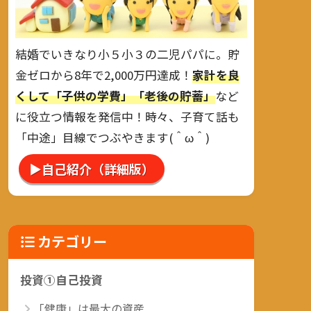
結婚でいきなり小５小３の二児パパに。貯
金ゼロから8年で2,000万円達成！
家計を良
くして「子供の学費」「老後の貯蓄」
など
に役立つ情報を発信中！時々、子育て話も
「中途」目線でつぶやきます(＾ω＾)
▶自己紹介（詳細版）
カテゴリー
投資①自己投資
「健康」は最大の資産