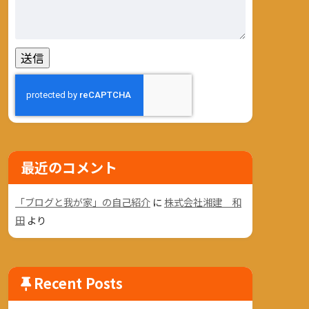
最近のコメント
「ブログと我が家」の自己紹介
に
株式会社湘建 和
田
より
Recent Posts