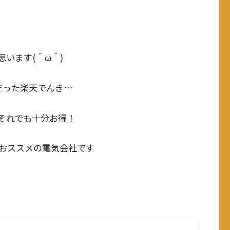
います(＾ω＾)
だった楽天でんき…
それでも十分お得！
おススメの電気会社です