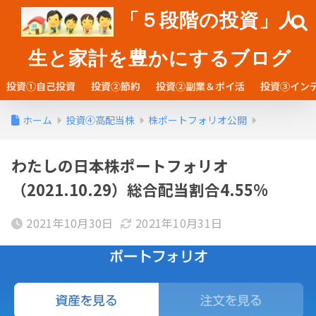
「５段階の投資」人
生と家計を豊かにするブログ
投資①自己投資
投資②節約
投資②副業＆ポイ活
投資③イン
ホーム
投資④高配当株
株ポートフォリオ公開
わたしの日本株ポートフォリオ
（2021.10.29）総合配当割合4.55%
2021年10月30日
2021年10月31日