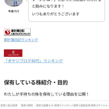
と励みになります！
中途パパ
いつもありがとうございます
家計簿日記ランキング
「オヤジブログ40代」ランキング
保有している株紹介・目的
わたしが手持ちの株を保有している理由を公開！
投資①自己投資
投資②節約
投資②副業＆ポイ活
投資③インデックス投資
投資④高配当株
投資⑤デイトレ
興味がある人は見ていってくださいね！