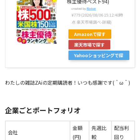
株主優待ベスト94)
created by
Rinker
¥779
(2026/08/06 15:12:40時
点 楽天市場調べ-
詳細)
Amazonで探す
楽天市場で探す
Yahooショッピングで探
す
わたしの雑誌ZAiの定期購読者！いつも感謝です(＾ω＾)
企業ごとポートフォリオ
金額
先週比
配当利
会社
(円)
較
回り