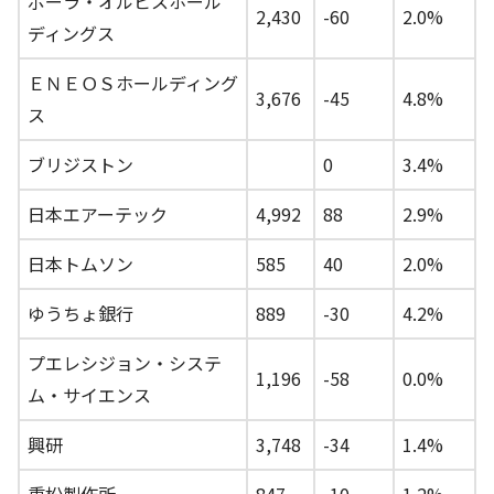
ポーラ・オルビスホール
2,430
-60
2.0%
ディングス
ＥＮＥＯＳホールディング
3,676
-45
4.8%
ス
ブリジストン
0
3.4%
日本エアーテック
4,992
88
2.9%
日本トムソン
585
40
2.0%
ゆうちょ銀行
889
-30
4.2%
プエレシジョン・システ
1,196
-58
0.0%
ム・サイエンス
興研
3,748
-34
1.4%
重松製作所
847
-10
1.2%