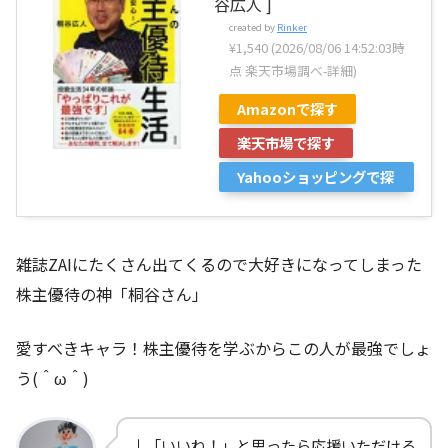
谷広人 ]
created by
Rinker
¥1,540
(2026/08/06 14:52:03時
点 楽天市場調べ-
詳細)
Amazonで探す
楽天市場で探す
Yahooショッピングで探
す
雑誌ZAIにたくさん出てくるので大好きになってしまった
株主優待の神「桐谷さん」
愛すべきキャラ！株主優待を学ぶからこの人が最強でしょ
う(＾ω＾)
↓「いいね！」と思ったら応援いただける