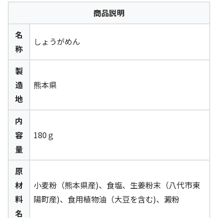
商品説明
名
しょうがめん
称
製
造
熊本県
地
内
容
180ｇ
量
原
材
小麦粉（熊本県産)、食塩、生姜粉末（八代市東
料
陽町産)、食用植物油（大豆を含む)、澱粉
名