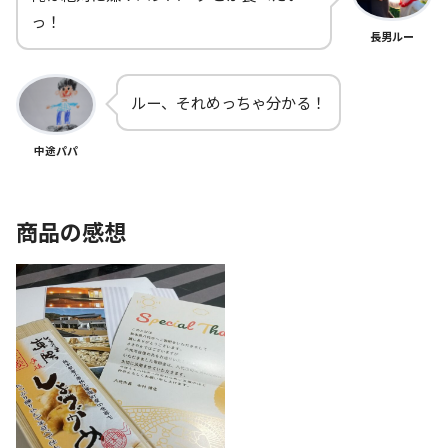
っ！
長男ルー
ルー、それめっちゃ分かる！
中途パパ
商品の感想