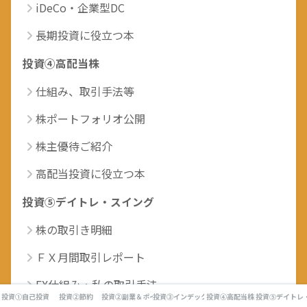
iDeCo・企業型DC
長期投資に役立つ本
投資④高配当株
仕組み、取引手法等
株ポートフォリオ公開
株主優待ご紹介
高配当投資に役立つ本
投資⑤デイトレ・スイング
株の取引き明細
ＦＸ月間取引レポート
FX仕組み・私の取引手法
投資①自己投資
投資②節約
投資②副業＆ポイ活
投資③インデックス投資
投資④高配当株
投資⑤デイトレ