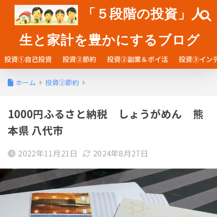
「５段階の投資」人
生と家計を豊かにするブログ
投資①自己投資
投資②節約
投資②副業＆ポイ活
投資③イン
ホーム
投資②節約
1000円ふるさと納税 しょうがめん 熊
本県 八代市
2022年11月21日
2024年8月27日