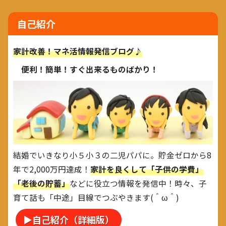
自己紹介
家計改善！マネ活情報発信ブログ♪
便利！簡単！すぐ出来るものばかり！
結婚でいきなり小５小３の二児パパに。貯金ゼロから8
年で2,000万円達成！
家計を良くして「子供の学費」
「老後の貯蓄」
などに役立つ情報を発信中！時々、子
育て話も「中途」目線でつぶやきます(＾ω＾)
▶自己紹介（詳細版）