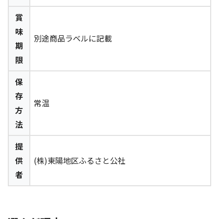
賞
味
別途商品ラベルに記載
期
限
保
存
常温
方
法
提
供
(株)東陽地区ふるさと公社
者