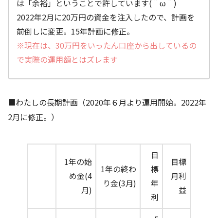
は「余裕」ということで許しています(＾ω＾)
2022年2月に20万円の資金を注入したので、計画を
前倒しに変更。15年計画に修正。
※現在は、30万円をいったん口座から出しているの
で実際の運用額とはズレます
■わたしの長期計画（2020年６月より運用開始。2022年
2月に修正。）
目
1年の始
目標
1年の終わ
標
め金(4
月利
り金(3月)
年
月)
益
利