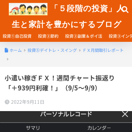
「５段階の投資」人
生と家計を豊かにするブログ
投資①自己投資
投資②節約
投資②副業＆ポイ活
投資③イン
ホーム
投資⑤デイトレ・スイング
ＦＸ月間取引レポート
小遣い稼ぎＦＸ！週間チャート振返り
「＋939円利確！」（9/5～9/9）
2022年9月11日