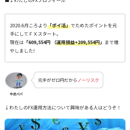
■↓わたしのFXプロフィール
2020.6月ころより
「ポイ活」
でためたポイントを元
手にしてＦＸスタート。
現在は
「609,554円 （
運用損益+209,554円
」
まで増
やしました!
元手がゼロ円だから
ノーリスク
中途パパ
↓わたしのFX運用方法について興味がある人はどうぞ！