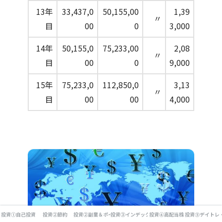
13年
33,437,0
50,155,00
1,39
〃
目
00
0
3,000
14年
50,155,0
75,233,00
2,08
〃
目
00
0
9,000
15年
75,233,0
112,850,0
3,13
〃
目
00
00
4,000
投資①自己投資
投資②節約
投資②副業＆ポイ活
投資③インデックス投資
投資④高配当株
投資⑤デイトレ