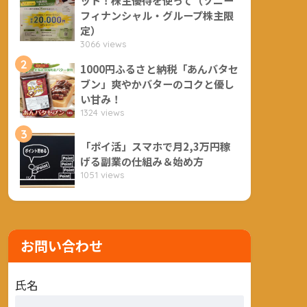
フィナンシャル・グループ株主限
定）
3066 views
2
1000円ふるさと納税「あんバタセ
ブン」爽やかバターのコクと優し
い甘み！
1324 views
3
「ポイ活」スマホで月2,3万円稼
げる副業の仕組み＆始め方
1051 views
お問い合わせ
氏名