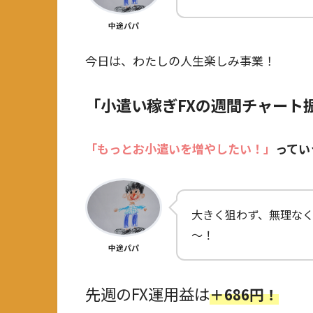
中途パパ
今日は、わたしの人生楽しみ事業！
「小遣い稼ぎFXの週間チャート
「もっとお小遣いを増やしたい！」
ってい
大きく狙わず、無理なく
～！
中途パパ
先週のFX運用益は
＋686円！