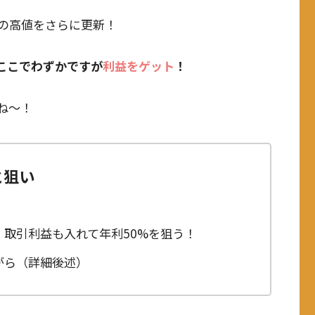
の高値をさらに更新！
ここでわずかですが
利益をゲット
！
ね～！
と狙い
取引利益も入れて年利50%を狙う！
がら（詳細後述）