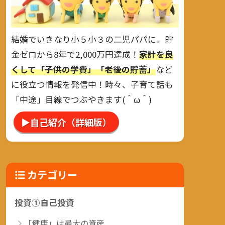
結婚でいきなり小５小３の二児パパに。貯
金ゼロから8年で2,000万円達成！
家計を良
くして「子供の学費」「老後の貯蓄」
など
に役立つ情報を発信中！時々、子育て話も
「中途」目線でつぶやきます(＾ω＾)
▶自己紹介（詳細版）
カテゴリー
投資①自己投資
「健康」は最大の資産