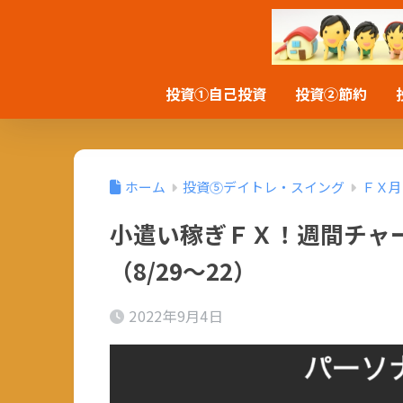
投資①自己投資
投資②節約
ホーム
投資⑤デイトレ・スイング
ＦＸ月
小遣い稼ぎＦＸ！週間チャー
（8/29～22）
2022年9月4日