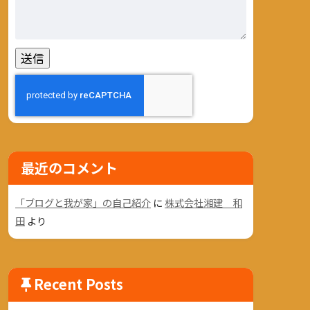
最近のコメント
「ブログと我が家」の自己紹介
に
株式会社湘建 和
田
より
Recent Posts