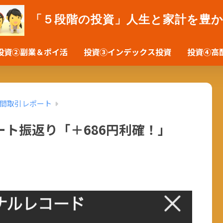
「５段階の投資」人生と家計を豊
投資②副業＆ポイ活
投資③インデックス投資
投資④高
間取引レポート
ト振返り「＋686円利確！」