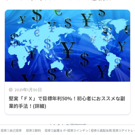
2021年1月30日
堅実「ＦＸ」で目標年利50%！初心者におススメな副
業的手法！(詳細)
↓わたしの運用口座
投資①自己投資
投資②節約
投資②副業＆ポイ活
投資③インデックス投資
投資④高配当株
投資⑤デイトレ