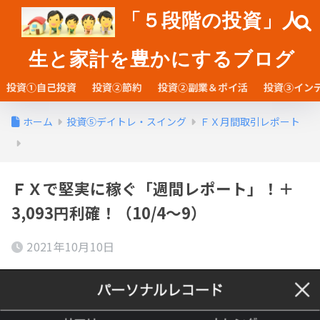
「５段階の投資」人
生と家計を豊かにするブログ
投資①自己投資
投資②節約
投資②副業＆ポイ活
投資③イン
ホーム
投資⑤デイトレ・スイング
ＦＸ月間取引レポート
ＦＸで堅実に稼ぐ「週間レポート」！＋
3,093円利確！（10/4～9）
2021年10月10日