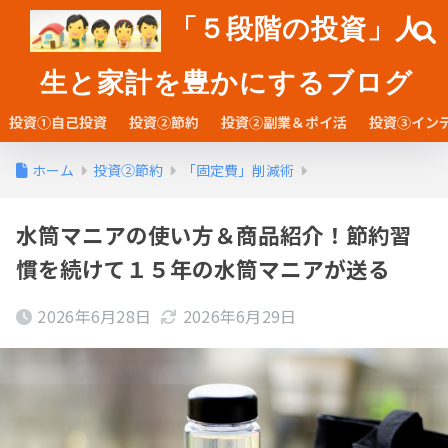
「５段階の投資」人
生と家計を豊かにするブログ
投資①自己投資
投資②節約
投資②副業＆ポイ活
投資③イン
ホーム
投資②節約
「固定費」削減術
水筒マニアの使い方＆商品紹介！節約習
慣を続けて１５年の水筒マニアが送る
2026年6月28日
2026年6月29日