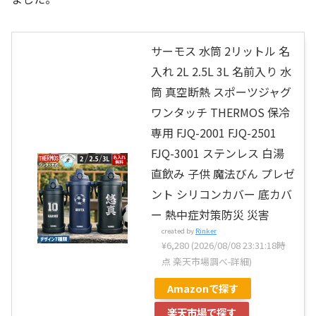
サーモス 水筒 2リットル 名
入れ 2L 2.5L 3L 名前入り 水
筒 真空断熱 スポーツジャグ
ワンタッチ THERMOS 保冷
専用 FJQ-2001 FJQ-2501
FJQ-3001 ステンレス 白湯
直飲み 子供 魔法びん プレゼ
ント シリコンカバー 底カバ
ー 熱中症対策防災 災害
created by
Rinker
¥6,280
(2026/08/08 23:31:18時
点 楽天市場調べ-
詳細)
Amazonで探す
楽天市場で探す