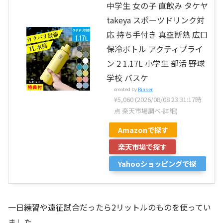
中学生 女の子 直飲み タケヤ
takeya スポーツドリンク対
応 持ち手付き 真空断熱 広口
保冷ボトル アクティブライ
ン 2 1.17L 小学生 部活 野球
学校 バスケ
created by
Rinker
¥5,060
(2026/08/08 23:31:17時
点 楽天市場調べ-
詳細)
Amazonで探す
楽天市場で探す
Yahooショッピングで探
す
一日練習や遠征試合だったら2リットルのものを使ってい
ました。