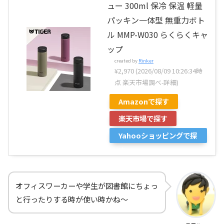
ュー 300ml 保冷 保温 軽量
パッキン一体型 無重力ボト
ル MMP-W030 らくらくキャ
ップ
created by
Rinker
¥2,970
(2026/08/09 10:26:34時
点 楽天市場調べ-
詳細)
Amazonで探す
楽天市場で探す
Yahooショッピングで探
す
オフィスワーカーや学生が図書館にちょっ
と行ったりする時が使い時かね～