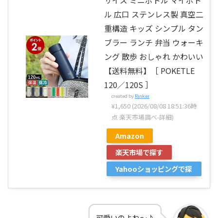
サイズ ミニボトル マイボト
ル 広口 ステンレス製 真空二
重構造 キッズ シンプル タン
ブラー ランチ 弁当 ウォーキ
ング 散歩 おしゃれ かわいい
【送料無料】［ POKETLE
120／120S ］
created by
Rinker
¥1,650
(2026/08/08 18:51:36時
点 楽天市場調べ-
詳細)
Amazon
楽天市場で探す
Yahooショッピングで探
す
可愛いのよね～♪