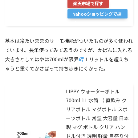
楽天市場で探す
Yahooショッピングで探
す
基本は冷たいままのサーモ機能がついたものが多く使われ
ています。長年使ってみて思うのですが、かばんに入れる
大きさとしてはやは700mlが限界
１リットルを超えち
ゃうと重くてかさばって持ち歩きにくかった。
LIPPY ウォーターボトル
700ml 1L 水筒 （ 直飲み ク
リアボトル マグボトル スポ
ーツボトル 常温 大容量 日本
製 マグ ボトル クリア ハン
ドル付き 透明 軽量 目盛り付