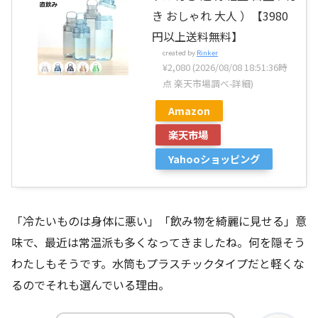
き おしゃれ 大人 ）【3980
円以上送料無料】
created by
Rinker
¥2,080
(2026/08/08 18:51:36時
点 楽天市場調べ-
詳細)
Amazon
楽天市場
Yahooショッピング
「冷たいものは身体に悪い」「飲み物を綺麗に見せる」意
味で、最近は常温派も多くなってきましたね。何を隠そう
わたしもそうです。水筒もプラスチックタイプだと軽くな
るのでそれも選んでいる理由。