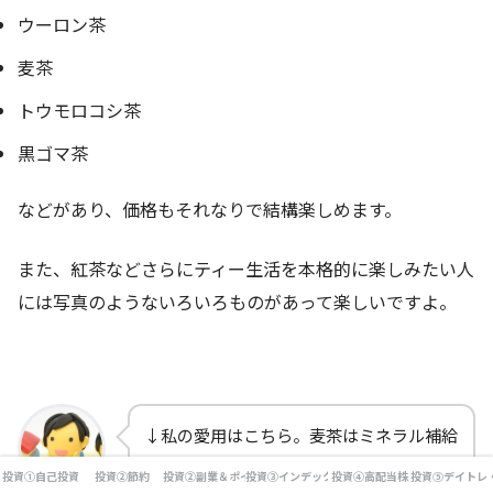
ウーロン茶
麦茶
トウモロコシ茶
黒ゴマ茶
などがあり、価格もそれなりで結構楽しめます。
また、紅茶などさらにティー生活を本格的に楽しみたい人
には写真のようないろいろものがあって楽しいですよ。
↓私の愛用はこちら。麦茶はミネラル補給
にとってもよいのですよ。
投資①自己投資
投資②節約
投資②副業＆ポイ活
投資③インデックス投資
投資④高配当株
投資⑤デイトレ