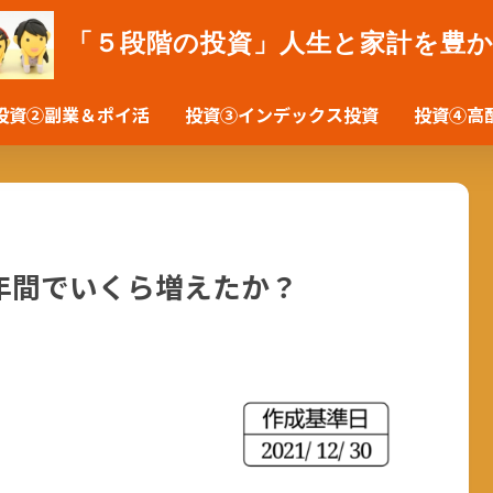
「５段階の投資」人生と家計を豊
投資②副業＆ポイ活
投資③インデックス投資
投資④高
年間でいくら増えたか？