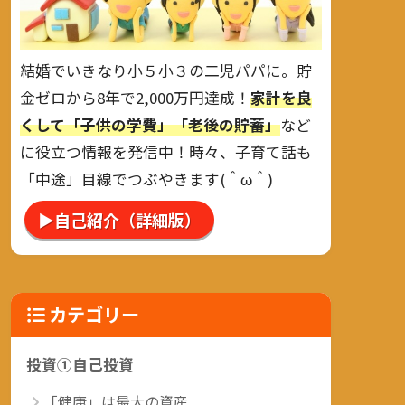
結婚でいきなり小５小３の二児パパに。貯
金ゼロから8年で2,000万円達成！
家計を良
くして「子供の学費」「老後の貯蓄」
など
に役立つ情報を発信中！時々、子育て話も
「中途」目線でつぶやきます(＾ω＾)
▶自己紹介（詳細版）
カテゴリー
投資①自己投資
「健康」は最大の資産