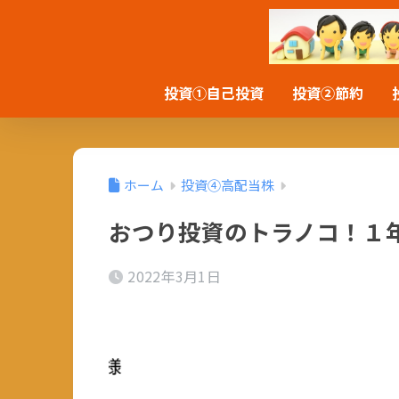
投資①自己投資
投資②節約
ホーム
投資④高配当株
おつり投資のトラノコ！１
2022年3月1日