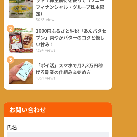
フィナンシャル・グループ株主限
定）
3063 views
2
1000円ふるさと納税「あんバタセ
ブン」爽やかバターのコクと優し
い甘み！
1324 views
3
「ポイ活」スマホで月2,3万円稼
げる副業の仕組み＆始め方
1051 views
お問い合わせ
氏名