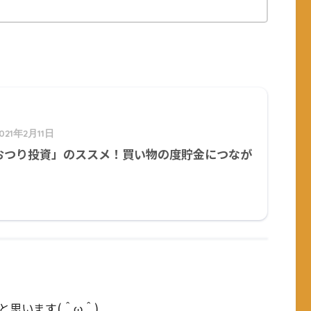
021年2月11日
おつり投資」のススメ！買い物の度貯金につなが
！
思います(＾ω＾)