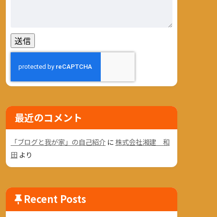
最近のコメント
「ブログと我が家」の自己紹介
に
株式会社湘建 和
田
より
Recent Posts