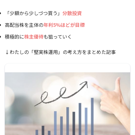
「少額から少しづつ買う」
分散投資
高配当株を主体の
年利5%ほどが目標
積極的に
株主優待
も狙っていく
↓わたしの「堅実株運用」の考え方をまとめた記事