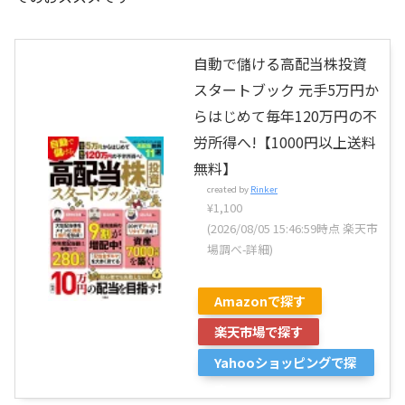
自動で儲ける高配当株投資
スタートブック 元手5万円か
らはじめて毎年120万円の不
労所得へ!【1000円以上送料
無料】
created by
Rinker
¥1,100
(2026/08/05 15:46:59時点 楽天市
場調べ-
詳細)
Amazonで探す
楽天市場で探す
Yahooショッピングで探
す