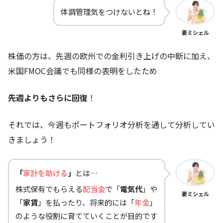
体調管理気をつけないとね！
妻ミシェル
株価の方は、先週の欧州での金利引き上げの中断に加え、
米国FMOC会議でも同様の表明をしたため
先週よりもさらに回復
！
それでは、今週もポートフォリオ分析を通して分析してい
きましょう！
「
家計を助ける
」
とは…
株式保有でもらえる
配当金
で「
電気代
」や
妻ミシェル
「
家賃
」を払ったり、将来的には「
年金
」
のような役割に育てていくことが目的です