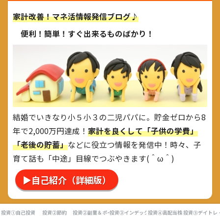
家計改善！マネ活情報発信ブログ♪
便利！簡単！すぐ出来るものばかり！
結婚でいきなり小５小３の二児パパに。貯金ゼロから8
年で2,000万円達成！
家計を良くして「子供の学費」
「老後の貯蓄」
などに役立つ情報を発信中！時々、子
育て話も「中途」目線でつぶやきます(＾ω＾)
▶自己紹介（詳細版）
投資①自己投資
投資②節約
投資②副業＆ポイ活
投資③インデックス投資
投資④高配当株
投資⑤デイトレ