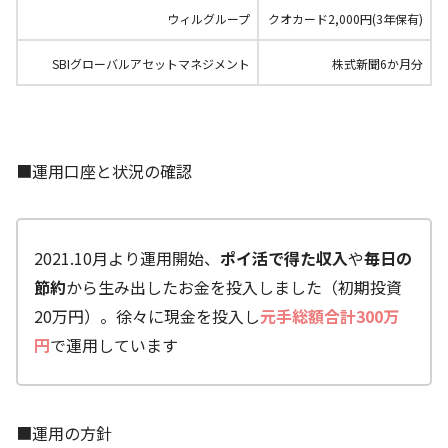
ウィルグループ
クオカード2,000円(3年保有)
SBIグローバルアセットマネジメント
株式新聞6か月分
■運用口座と状況の確認
2021.10月より運用開始、
ポイ活で得た収入
や
毎日の
節約
から生み出したお金を投入しました（初期投資
20万円）。徐々に現金を投入し
元手総額合計300万
円
で運用しています
■運用の方針