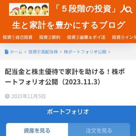
「５段階の投資」人
生と家計を豊かにするブログ
投資①自己投資
投資②節約
投資②副業＆ポイ活
投資③イン
ホーム
投資④高配当株
株ポートフォリオ公開
配当金と株主優待で家計を助ける！株ポ
ートフォリオ公開（2023.11.3）
2023年11月5日