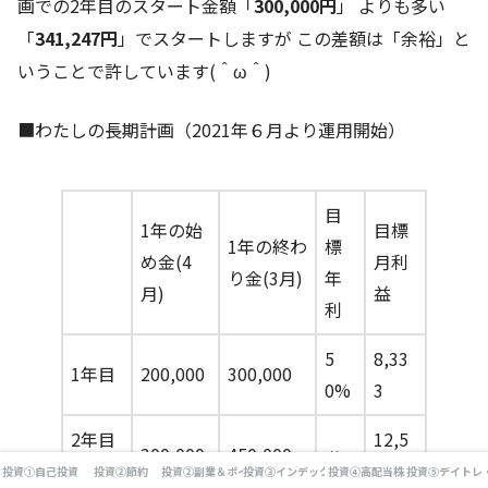
画での2年目のスタート金額「
300,000円
」 よりも多い
「
341,247円
」でスタートしますが この差額は「余裕」と
いうことで許しています(＾ω＾)
■わたしの長期計画（2021年６月より運用開始）
目
1年の始
目標
1年の終わ
標
め金(4
月利
り金(3月)
年
月)
益
利
5
8,33
1年目
200,000
300,000
0%
3
2年目
12,5
300,000
450,000
〃
（今）
00
投資①自己投資
投資②節約
投資②副業＆ポイ活
投資③インデックス投資
投資④高配当株
投資⑤デイトレ