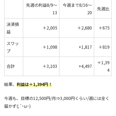
先週の利益8/9～
今週まで8/16～
先週比
13
20
決済損
＋2,005
＋2,680
＋675
益
スワッ
＋1,098
+1,817
＋819
プ
＋1,39
合計
＋3,103
+4,497
4
結果、
利益は＋1,394円！
今週も、目標の12,500円/月⇒3,000円くらい/週には全く
届かず(;´･ω･)