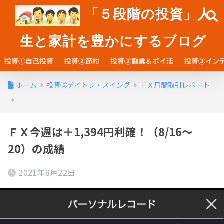
「５段階の投資」人
生と家計を豊かにするブログ
投資①自己投資
投資②節約
投資②副業＆ポイ活
投資③イン
ホーム
投資⑤デイトレ・スイング
ＦＸ月間取引レポート
ＦＸ今週は＋1,394円利確！（8/16～
20）の成績
2021年8月22日