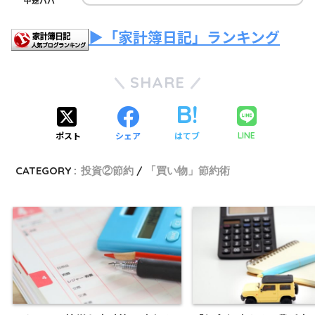
中途パパ
▶「家計簿日記」ランキング
SHARE
ポスト
シェア
はてブ
LINE
CATEGORY :
投資②節約
「買い物」節約術