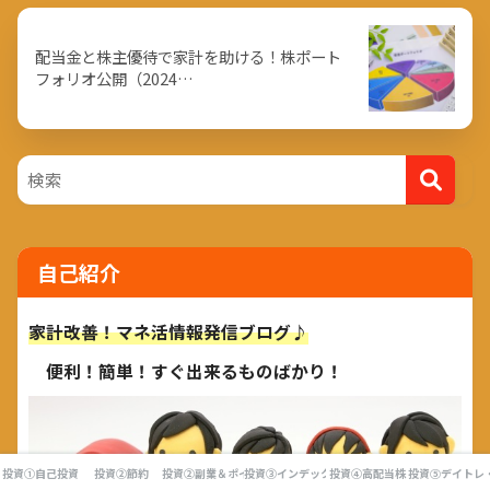
配当金と株主優待で家計を助ける！株ポート
フォリオ公開（2024…
自己紹介
家計改善！マネ活情報発信ブログ♪
便利！簡単！すぐ出来るものばかり！
投資①自己投資
投資②節約
投資②副業＆ポイ活
投資③インデックス投資
投資④高配当株
投資⑤デイトレ