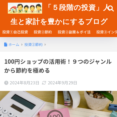
「５段階の投資」人
生と家計を豊かにするブログ
投資①自己投資
投資②節約
投資②副業＆ポイ活
投資③イン
ホーム
投資②節約
100円ショップの活用術！９つのジャンル
から節約を極める
2024年8月23日
2024年9月29日